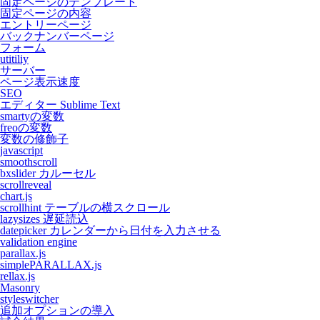
固定ページのテンプレート
固定ページの内容
エントリーページ
バックナンバーページ
フォーム
utitiliy
サーバー
ページ表示速度
SEO
エディター Sublime Text
smartyの変数
freoの変数
変数の修飾子
javascript
smoothscroll
bxslider カルーセル
scrollreveal
chart.js
scrollhint テーブルの横スクロール
lazysizes 遅延読込
datepicker カレンダーから日付を入力させる
validation engine
parallax.js
simplePARALLAX.js
rellax.js
Masonry
styleswitcher
追加オプションの導入