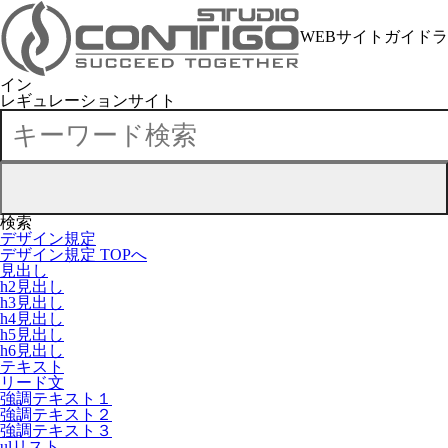
WEBサイトガイドラ
イン
レギュレーションサイト
検索
デザイン規定
デザイン規定 TOPへ
見出し
h2見出し
h3見出し
h4見出し
h5見出し
h6見出し
テキスト
リード文
強調テキスト１
強調テキスト２
強調テキスト３
ulリスト