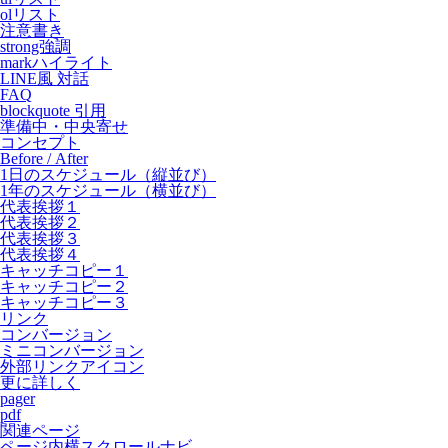
olリスト
注意書き
strong強調
markハイライト
LINE風 対話
FAQ
blockquote 引用
準備中・中央寄せ
コンセプト
Before / After
1日のスケジュール（縦並び）
1年のスケジュール（横並び）
代表挨拶１
代表挨拶２
代表挨拶３
代表挨拶４
キャッチコピー１
キャッチコピー２
キャッチコピー３
リンク
コンバージョン
ミニコンバージョン
外部リンクアイコン
更に詳しく
pager
pdf
関連ページ
ページ内横スクロールナビ