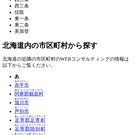
西三条
信取
東一条
東二条
美加登
北海道内の市区町村から探す
北海道の近隣の市区町村のWEBコンサルティングの情報は
以下からご覧ください。
あ
あかびらし
赤平市
あかんぐんつるいむら
阿寒郡鶴居村
あさひかわし
旭川市
あしべつし
芦別市
あしょろぐんあしょろちょう
足寄郡足寄町
あしょろぐんりくべつちょう
足寄郡陸別町
あっけしぐんあっけしちょう