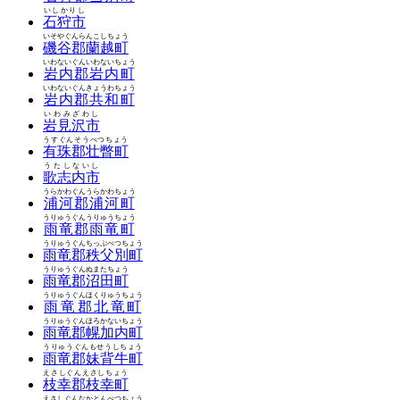
いしかりし
石狩市
いそやぐんらんこしちょう
磯谷郡蘭越町
いわないぐんいわないちょう
岩内郡岩内町
いわないぐんきょうわちょう
岩内郡共和町
いわみざわし
岩見沢市
うすぐんそうべつちょう
有珠郡壮瞥町
うたしないし
歌志内市
うらかわぐんうらかわちょう
浦河郡浦河町
うりゅうぐんうりゅうちょう
雨竜郡雨竜町
うりゅうぐんちっぷべつちょう
雨竜郡秩父別町
うりゅうぐんぬまたちょう
雨竜郡沼田町
うりゅうぐんほくりゅうちょう
雨竜郡北竜町
うりゅうぐんほろかないちょう
雨竜郡幌加内町
うりゅうぐんもせうしちょう
雨竜郡妹背牛町
えさしぐんえさしちょう
枝幸郡枝幸町
えさしぐんなかとんべつちょう