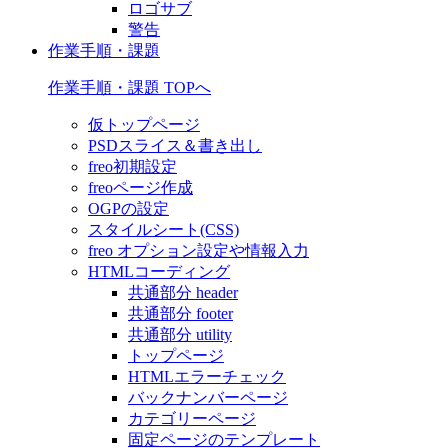
ロゴサブ
警告
作業手順・課題
作業手順・課題 TOPへ
仮トップページ
PSDスライス＆書き出し
freo初期設定
freoページ作成
OGPの設定
スタイルシート(CSS)
freo オプション設定や情報入力
HTMLコーディング
共通部分 header
共通部分 footer
共通部分 utility
トップページ
HTMLエラーチェック
バックナンバーページ
カテゴリーページ
固定ページのテンプレート