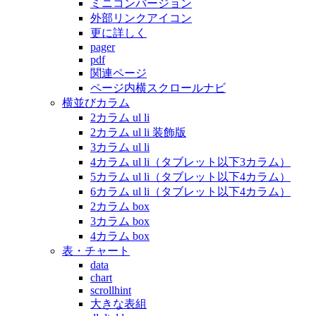
ミニコンバージョン
外部リンクアイコン
更に詳しく
pager
pdf
関連ページ
ページ内横スクロールナビ
横並びカラム
2カラム ul li
2カラム ul li 装飾版
3カラム ul li
4カラム ul li（タブレット以下3カラム）
5カラム ul li（タブレット以下4カラム）
6カラム ul li（タブレット以下4カラム）
2カラム box
3カラム box
4カラム box
表・チャート
data
chart
scrollhint
大きな表組