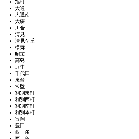
旭町
大通
大通南
大森
川合
清見
清見ケ丘
様舞
昭栄
高島
近牛
千代田
東台
常盤
利別東町
利別西町
利別南町
利別本町
富岡
豊田
西一条
西二条