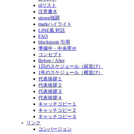
olリスト
注意書き
strong強調
markハイライト
LINE風 対話
FAQ
blockquote 引用
準備中・中央寄せ
コンセプト
Before / After
1日のスケジュール（縦並び）
1年のスケジュール（横並び）
代表挨拶１
代表挨拶２
代表挨拶３
代表挨拶４
キャッチコピー１
キャッチコピー２
キャッチコピー３
リンク
コンバージョン