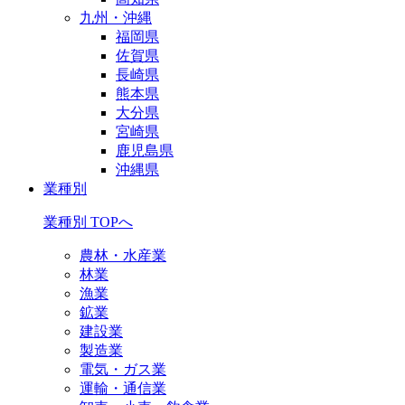
九州・沖縄
福岡県
佐賀県
長崎県
熊本県
大分県
宮崎県
鹿児島県
沖縄県
業種別
業種別 TOPへ
農林・水産業
林業
漁業
鉱業
建設業
製造業
電気・ガス業
運輸・通信業