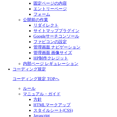
固定ページの内容
エントリーページ
フォーム
公開前の作業
リダイレクト
サイトマッププラグイン
Googleサーチコンソール
ファビコンの設定
管理画面 ナビゲーション
管理画面 画像サイズ
HP制作クレジット
内部ページ レギュレーション
コーディング規定
コーディング規定 TOPへ
ルール
マニュアル・ガイド
方針
HTMLマークアップ
スタイルシート(CSS)
Javascript