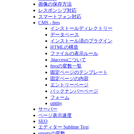
画像の保存方法
レスポンシブ対応
スマートフォン対応
CMS - freo
インストールディレクトリー
データベース
インストール済のプラグイン
HTMLの構造
ファイルの表示ルール
.htaccessについて
freoの変数一覧
固定ページのテンプレート
固定ページの内容
エントリーページ
バックナンバーページ
フォーム
utitiliy
サーバー
ページ表示速度
SEO
エディター Sublime Text
smartyの変数