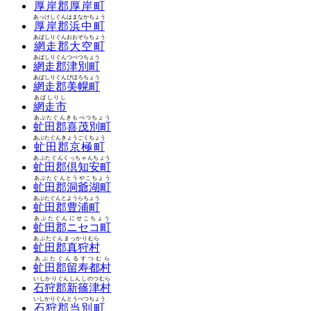
厚岸郡厚岸町
あっけしぐんはまなかちょう
厚岸郡浜中町
あばしりぐんおおぞらちょう
網走郡大空町
あばしりぐんつべつちょう
網走郡津別町
あばしりぐんびほろちょう
網走郡美幌町
あばしりし
網走市
あぶたぐんきもべつちょう
虻田郡喜茂別町
あぶたぐんきょうごくちょう
虻田郡京極町
あぶたぐんくっちゃんちょう
虻田郡倶知安町
あぶたぐんとうやこちょう
虻田郡洞爺湖町
あぶたぐんとようらちょう
虻田郡豊浦町
あぶたぐんにせこちょう
虻田郡ニセコ町
あぶたぐんまっかりむら
虻田郡真狩村
あぶたぐんるすつむら
虻田郡留寿都村
いしかりぐんしんしのつむら
石狩郡新篠津村
いしかりぐんとうべつちょう
石狩郡当別町