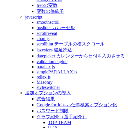
freoの変数
変数の修飾子
javascript
smoothscroll
bxslider カルーセル
scrollreveal
chart.js
scrollhint テーブルの横スクロール
lazysizes 遅延読込
datepicker カレンダーから日付を入力させる
validation engine
parallax.js
simplePARALLAX.js
rellax.js
Masonry
styleswitcher
追加オプションの導入
試合結果
Google for Jobs お仕事検索オプション化
パスワード制限
クラブ紹介（選手紹介）
TOP TEAM
U-18