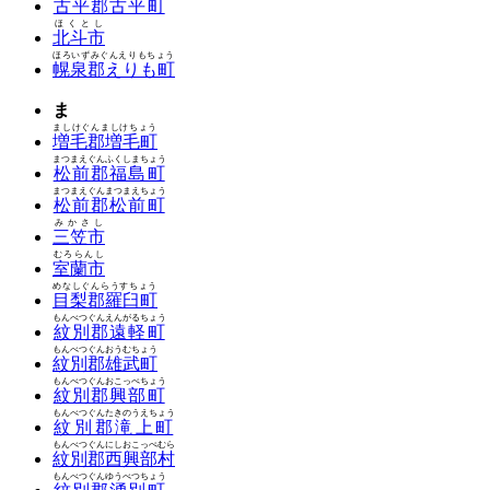
古平郡古平町
ほくとし
北斗市
ほろいずみぐんえりもちょう
幌泉郡えりも町
ま
ましけぐんましけちょう
増毛郡増毛町
まつまえぐんふくしまちょう
松前郡福島町
まつまえぐんまつまえちょう
松前郡松前町
みかさし
三笠市
むろらんし
室蘭市
めなしぐんらうすちょう
目梨郡羅臼町
もんべつぐんえんがるちょう
紋別郡遠軽町
もんべつぐんおうむちょう
紋別郡雄武町
もんべつぐんおこっぺちょう
紋別郡興部町
もんべつぐんたきのうえちょう
紋別郡滝上町
もんべつぐんにしおこっぺむら
紋別郡西興部村
もんべつぐんゆうべつちょう