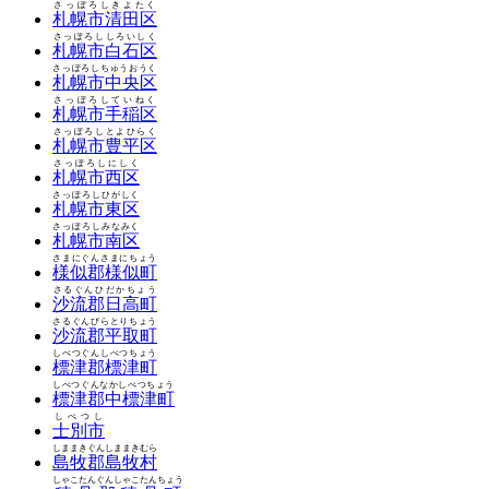
さっぽろしきよたく
札幌市清田区
さっぽろししろいしく
札幌市白石区
さっぽろしちゅうおうく
札幌市中央区
さっぽろしていねく
札幌市手稲区
さっぽろしとよひらく
札幌市豊平区
さっぽろしにしく
札幌市西区
さっぽろしひがしく
札幌市東区
さっぽろしみなみく
札幌市南区
さまにぐんさまにちょう
様似郡様似町
さるぐんひだかちょう
沙流郡日高町
さるぐんびらとりちょう
沙流郡平取町
しべつぐんしべつちょう
標津郡標津町
しべつぐんなかしべつちょう
標津郡中標津町
しべつし
士別市
しままきぐんしままきむら
島牧郡島牧村
しゃこたんぐんしゃこたんちょう