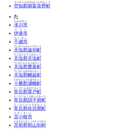
そらちぐんみなみふらのちょう
空知郡南富良野町
た
たきかわし
滝川市
だてし
伊達市
ちとせし
千歳市
てしおぐんえんべつちょう
天塩郡遠別町
てしおぐんてしおちょう
天塩郡天塩町
てしおぐんとよとみちょう
天塩郡豊富町
てしおぐんほろのべちょう
天塩郡幌延町
とかちぐんうらほろちょう
十勝郡浦幌町
ところぐんおけとちょう
常呂郡置戸町
ところぐんくんねっぷちょう
常呂郡訓子府町
ところぐんさろまちょう
常呂郡佐呂間町
とまこまいし
苫小牧市
とままえぐんしょさんべつむら
苫前郡初山別村