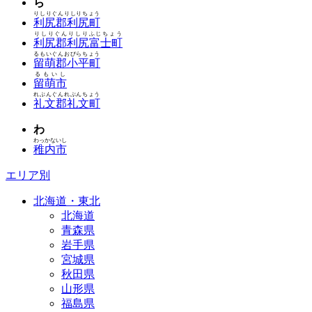
ら
りしりぐんりしりちょう
利尻郡利尻町
りしりぐんりしりふじちょう
利尻郡利尻富士町
るもいぐんおびらちょう
留萌郡小平町
るもいし
留萌市
れぶんぐんれぶんちょう
礼文郡礼文町
わ
わっかないし
稚内市
エリア別
北海道・東北
北海道
青森県
岩手県
宮城県
秋田県
山形県
福島県