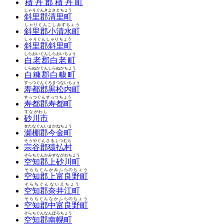
積丹郡積丹町
しゃりぐんきよさとちょう
斜里郡清里町
しゃりぐんこしみずちょう
斜里郡小清水町
しゃりぐんしゃりちょう
斜里郡斜里町
しらおいぐんしらおいちょう
白老郡白老町
しらぬかぐんしらぬかちょう
白糠郡白糠町
すっつぐんくろまつないちょう
寿都郡黒松内町
すっつぐんすっつちょう
寿都郡寿都町
すながわし
砂川市
せたなぐんいまかねちょう
瀬棚郡今金町
そうやぐんさるふつむら
宗谷郡猿払村
そらちぐんかみすながわちょう
空知郡上砂川町
そらちぐんかみふらのちょう
空知郡上富良野町
そらちぐんないえちょう
空知郡奈井江町
そらちぐんなかふらのちょう
空知郡中富良野町
そらちぐんなんぽろちょう
空知郡南幌町