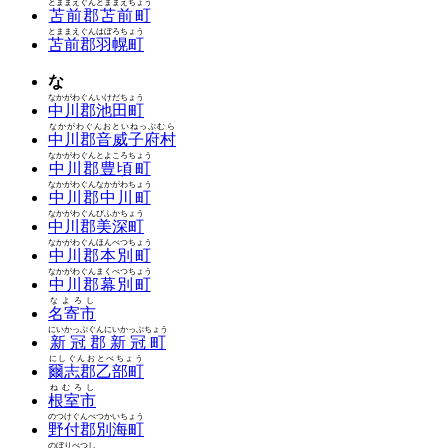
とままえぐんとままえちょう
苫前郡苫前町
とままえぐんはぼろちょう
苫前郡羽幌町
な
なかがわぐんいけだちょう
中川郡池田町
なかがわぐんおといねっぷむら
中川郡音威子府村
なかがわぐんとよころちょう
中川郡豊頃町
なかがわぐんなかがわちょう
中川郡中川町
なかがわぐんびふかちょう
中川郡美深町
なかがわぐんほんべつちょう
中川郡本別町
なかがわぐんまくべつちょう
中川郡幕別町
なよろし
名寄市
にいかっぷぐんにいかっぷちょう
新冠郡新冠町
にしぐんおとべちょう
爾志郡乙部町
ねむろし
根室市
のつけぐんべつかいちょう
野付郡別海町
のぼりべつし