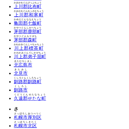
かみかわぐんぴっぷちょう
上川郡比布町
かみかわぐんわっさむちょう
上川郡和寒町
かめだぐんななえちょう
亀田郡七飯町
かやべぐんしかべちょう
茅部郡鹿部町
かやべぐんもりまち
茅部郡森町
かわかみぐんしべちゃちょう
川上郡標茶町
かわかみぐんてしかがちょう
川上郡弟子屈町
きたひろしまし
北広島市
きたみし
北見市
くしろぐんくしろちょう
釧路郡釧路町
くしろし
釧路市
くどうぐんせたなちょう
久遠郡せたな町
さ
さっぽろしあつべつく
札幌市厚別区
さっぽろしきたく
札幌市北区