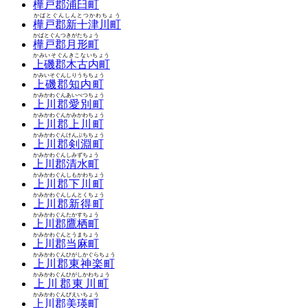
樺戸郡浦臼町
かばとぐんしんとつかわちょう
樺戸郡新十津川町
かばとぐんつきがたちょう
樺戸郡月形町
かみいそぐんきこないちょう
上磯郡木古内町
かみいそぐんしりうちちょう
上磯郡知内町
かみかわぐんあいべつちょう
上川郡愛別町
かみかわぐんかみかわちょう
上川郡上川町
かみかわぐんけんぶちちょう
上川郡剣淵町
かみかわぐんしみずちょう
上川郡清水町
かみかわぐんしもかわちょう
上川郡下川町
かみかわぐんしんとくちょう
上川郡新得町
かみかわぐんたかすちょう
上川郡鷹栖町
かみかわぐんとうまちょう
上川郡当麻町
かみかわぐんひがしかぐらちょう
上川郡東神楽町
かみかわぐんひがしかわちょう
上川郡東川町
かみかわぐんびえいちょう
上川郡美瑛町