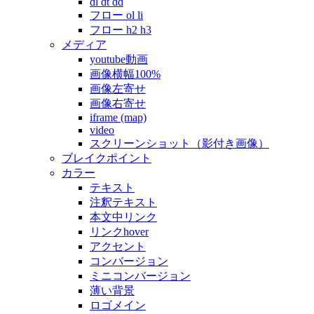
dl dt dd
フロー ol li
フロー h2 h3
メディア
youtube動画
画像横幅100%
画像左寄せ
画像右寄せ
iframe (map)
video
スクリーンショット（影付き画像）
ブレイクポイント
カラー
テキスト
注釈テキスト
本文中リンク
リンクhover
アクセント
コンバージョン
ミニコンバージョン
薄い背景
ロゴメイン