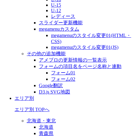
U-15
U-12
レディース
スライダー更新機能
megamenuカスタム
megamenuのスタイル変更01(HTML・
CSS)
megamenuのスタイル変更01(JS)
その他の追加機能
アメブロの更新情報の一覧表示
フォームの項目名をページ名称と連動
フォーム01
フォーム02
Google翻訳
D3.js SVG地図
エリア別
エリア別 TOPへ
北海道・東北
北海道
青森県