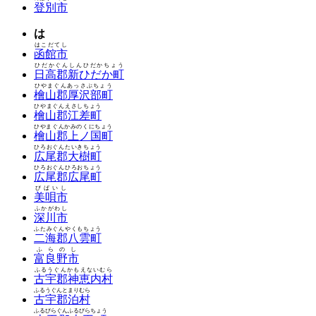
登別市
は
はこだてし
函館市
ひだかぐんしんひだかちょう
日高郡新ひだか町
ひやまぐんあっさぶちょう
檜山郡厚沢部町
ひやまぐんえさしちょう
檜山郡江差町
ひやまぐんかみのくにちょう
檜山郡上ノ国町
ひろおぐんたいきちょう
広尾郡大樹町
ひろおぐんひろおちょう
広尾郡広尾町
びばいし
美唄市
ふかがわし
深川市
ふたみぐんやくもちょう
二海郡八雲町
ふらのし
富良野市
ふるうぐんかもえないむら
古宇郡神恵内村
ふるうぐんとまりむら
古宇郡泊村
ふるびらぐんふるびらちょう