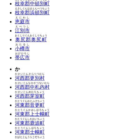
枝幸郡中頓別町
えさしぐんはまとんべつちょう
枝幸郡浜頓別町
えにわし
恵庭市
えべつし
江別市
おくしりぐんおくしりちょう
奥尻郡奥尻町
おたるし
小樽市
おびひろし
帯広市
か
かさいぐんさらべつむら
河西郡更別村
かさいぐんなかさつないむら
河西郡中札内村
かさいぐんめむろちょう
河西郡芽室町
かとうぐんおとふけちょう
河東郡音更町
かとうぐんかみしほろちょう
河東郡上士幌町
かとうぐんしかおいちょう
河東郡鹿追町
かとうぐんしほろちょう
河東郡士幌町
かばとぐんうらうすちょう