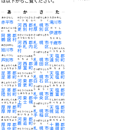
は以下からご覧ください。
あ
か
さ
た
あかびらし
かさいぐんさら
さっぽろしあつ
たきかわし
赤平市
べつむら
べつく
滝川市
河西郡
札幌市
更別村
厚別区
あかんぐんつる
だてし
いむら
伊達市
阿寒郡
かさいぐんなか
さっぽろしきた
鶴居村
さつないむら
く
ちとせし
河西郡
札幌市
千歳市
中札内
北区
あさひかわし
旭川市
てしおぐんえん
村
べつちょう
さっぽろしきよ
天塩郡
たく
あしべつし
かさいぐんめむ
札幌市
芦別市
遠別町
ろちょう
河西郡
清田区
あしょろぐんあ
てしおぐんてし
芽室町
しょろちょう
おちょう
さっぽろししろ
足寄郡
天塩郡
いしく
かとうぐんおと
札幌市
足寄町
天塩町
ふけちょう
河東郡
白石区
あしょろぐんり
てしおぐんとよ
音更町
くべつちょう
とみちょう
さっぽろしちゅ
足寄郡
天塩郡
うおうく
かとうぐんかみ
札幌市
陸別町
豊富町
しほろちょう
河東郡
中央区
あっけしぐんあ
てしおぐんほろ
上士幌
っけしちょう
のべちょう
さっぽろしてい
町
厚岸郡
天塩郡
ねく
札幌市
厚岸町
幌延町
かとうぐんしか
手稲区
おいちょう
あっけしぐんは
とかちぐんうら
河東郡
まなかちょう
ほろちょう
さっぽろしとよ
鹿追町
厚岸郡
十勝郡
ひらく
札幌市
浜中町
浦幌町
かとうぐんしほ