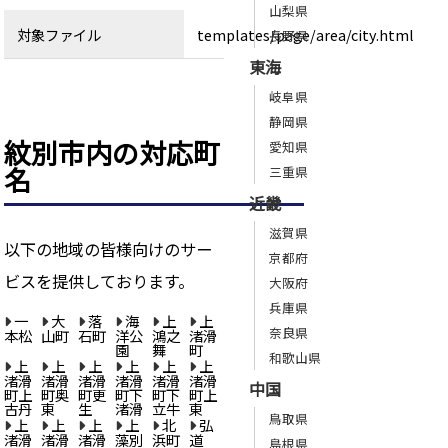
山梨県
対象ファイル
templates/page/area/city.html
長野県
東海
岐阜県
静岡県
紋別市内の対応町
愛知県
名
三重県
近畿
滋賀県
以下の地域の皆様向けのサー
京都府
ビスを提供しております。
大阪府
兵庫県
一
大
落
海
上
上
奈良県
本松
山町
石町
洋公
鴻之
渚滑
園
舞
町
和歌山県
上
上
上
上
上
上
渚滑
渚滑
渚滑
渚滑
渚滑
渚滑
中国
町上
町奥
町更
町下
町下
町上
古丹
東
生
渚滑
立牛
東
鳥取県
上
上
上
上
北
弘
渚滑
渚滑
渚滑
藻別
浜町
道
島根県