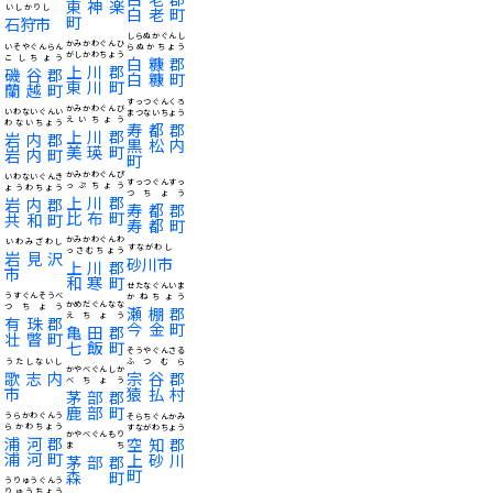
東神楽
いしかりし
白老町
町
石狩市
しらぬかぐんし
かみかわぐんひ
いそやぐんらん
らぬかちょう
がしかわちょう
こしちょう
白糠郡
上川郡
磯谷郡
白糠町
東川町
蘭越町
すっつぐんくろ
かみかわぐんび
いわないぐんい
まつないちょう
えいちょう
わないちょう
寿都郡
上川郡
岩内郡
黒松内
美瑛町
岩内町
町
かみかわぐんぴ
いわないぐんき
すっつぐんすっ
っぷちょう
ょうわちょう
つちょう
上川郡
岩内郡
寿都郡
比布町
共和町
寿都町
かみかわぐんわ
いわみざわし
すながわし
っさむちょう
岩見沢
砂川市
上川郡
市
和寒町
せたなぐんいま
うすぐんそうべ
かねちょう
かめだぐんなな
つちょう
瀬棚郡
えちょう
有珠郡
今金町
亀田郡
壮瞥町
七飯町
そうやぐんさる
うたしないし
ふつむら
かやべぐんしか
歌志内
宗谷郡
べちょう
市
猿払村
茅部郡
鹿部町
うらかわぐんう
そらちぐんかみ
らかわちょう
すながわちょう
かやべぐんもり
浦河郡
空知郡
まち
浦河町
上砂川
茅部郡
町
森町
うりゅうぐんう
りゅうちょう