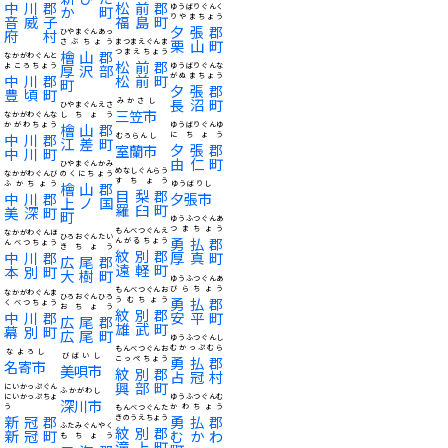
中川郡
松前郡
か町
ゆうばりぐんく
音威子
福島町
りやまちょう
夕張郡
府村
ひやまぐんあっ
栗山町
さぶちょう
まつまえぐんま
檜山郡
つまえちょう
なかがわぐんと
松前郡
よころちょう
厚沢部
ゆうばりぐんな
中川郡
松前町
がぬまちょう
町
夕張郡
豊頃町
長沼町
みかさし
ひやまぐんえさ
三笠市
なかがわぐんな
しちょう
かがわちょう
檜山郡
ゆうばりぐんゆ
中川郡
にちょう
むろらんし
江差町
夕張郡
室蘭市
中川町
由仁町
ひやまぐんかみ
めなしぐんらう
なかがわぐんび
のくにちょう
すちょう
ふかちょう
檜山郡
ゆうばりし
目梨郡
中川郡
夕張市
上ノ国
羅臼町
美深町
町
ゆうふつぐんあ
つまちょう
もんべつぐんえ
なかがわぐんほ
ひろおぐんたい
勇払郡
んがるちょう
んべつちょう
きちょう
紋別郡
中川郡
厚真町
広尾郡
遠軽町
本別町
大樹町
ゆうふつぐんあ
びらちょう
もんべつぐんお
なかがわぐんま
ひろおぐんひろ
勇払郡
うむちょう
くべつちょう
おちょう
紋別郡
中川郡
安平町
広尾郡
雄武町
幕別町
広尾町
ゆうふつぐんし
むかっぷむら
もんべつぐんお
なよろし
びばいし
勇払郡
こっぺちょう
名寄市
美唄市
紋別郡
占冠村
興部町
にいかっぷぐん
ふかがわし
にいかっぷちょ
ゆうふつぐんむ
深川市
う
かわちょう
もんべつぐんた
新冠郡
勇払郡
きのうえちょう
ふたみぐんやく
紋別郡
新冠町
むかわ
もちょう
滝上町