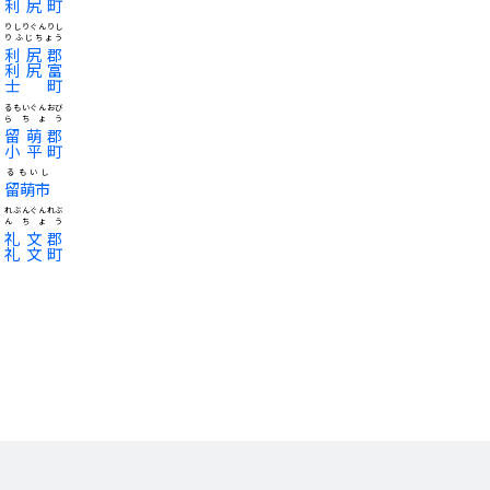
利尻町
りしりぐんりし
りふじちょう
利尻郡
利尻富
士町
るもいぐんおび
らちょう
留萌郡
小平町
るもいし
留萌市
れぶんぐんれぶ
んちょう
礼文郡
礼文町