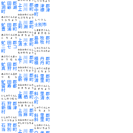
しべつちょう
虻田郡
上川郡
標津郡
洞爺湖
上川町
中標津
町
町
かみかわぐんけ
あぶたぐんとよ
んぶちちょう
しべつし
うらちょう
上川郡
士別市
虻田郡
剣淵町
豊浦町
しままきぐんし
かみかわぐんし
ままきむら
あぶたぐんにせ
みずちょう
島牧郡
こちょう
上川郡
島牧村
虻田郡
清水町
ニセコ
しゃこたんぐん
町
かみかわぐんし
しゃこたんちょ
もかわちょう
う
上川郡
あぶたぐんまっ
積丹郡
かりむら
下川町
積丹町
虻田郡
真狩村
かみかわぐんし
しゃりぐんきよ
んとくちょう
さとちょう
上川郡
あぶたぐんるす
斜里郡
つむら
新得町
清里町
虻田郡
留寿都
かみかわぐんた
しゃりぐんこし
かすちょう
村
みずちょう
上川郡
斜里郡
鷹栖町
いしかりぐんし
小清水
んしのつむら
町
石狩郡
かみかわぐんと
うまちょう
新篠津
しゃりぐんしゃ
上川郡
村
りちょう
当麻町
斜里郡
いしかりぐんと
斜里町
かみかわぐんひ
うべつちょう
がしかぐらちょ
石狩郡
しらおいぐんし
う
当別町
らおいちょう
上川郡
白老郡