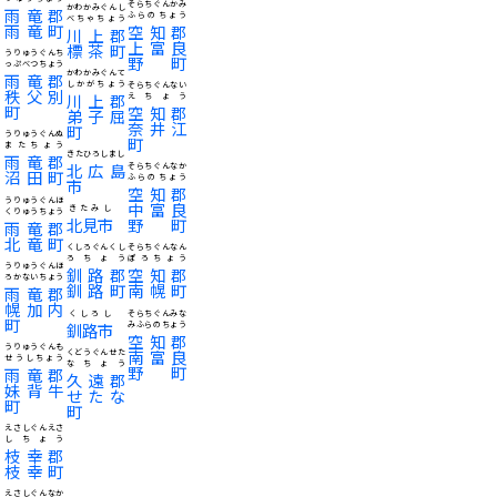
そらちぐんかみ
かわかみぐんし
雨竜郡
ふらのちょう
べちゃちょう
雨竜町
空知郡
川上郡
上富良
標茶町
うりゅうぐんち
野町
っぷべつちょう
かわかみぐんて
雨竜郡
しかがちょう
そらちぐんない
秩父別
川上郡
えちょう
町
空知郡
弟子屈
奈井江
町
うりゅうぐんぬ
町
またちょう
きたひろしまし
雨竜郡
北広島
そらちぐんなか
沼田町
ふらのちょう
市
空知郡
うりゅうぐんほ
中富良
きたみし
くりゅうちょう
北見市
野町
雨竜郡
北竜町
くしろぐんくし
そらちぐんなん
ろちょう
ぽろちょう
うりゅうぐんほ
釧路郡
空知郡
ろかないちょう
釧路町
南幌町
雨竜郡
幌加内
くしろし
そらちぐんみな
町
釧路市
みふらのちょう
空知郡
うりゅうぐんも
南富良
くどうぐんせた
せうしちょう
なちょう
野町
雨竜郡
久遠郡
妹背牛
せたな
町
町
えさしぐんえさ
しちょう
枝幸郡
枝幸町
えさしぐんなか