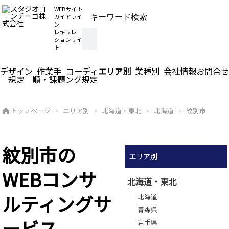
WEBサイト
ガイドライ
ン
レギュレー
ションサイ
ト
デザイン
作業手
コーディ
エリア別
業種別
会社情報
お問合せ
規定
順・課題
ング規定
トップページ
エリア別
北海道・東北
北海道
紋別市
紋別市の
エリア別
WEBコンサ
北海道・東北
ルティングサ
北海道
青森県
ービス
岩手県