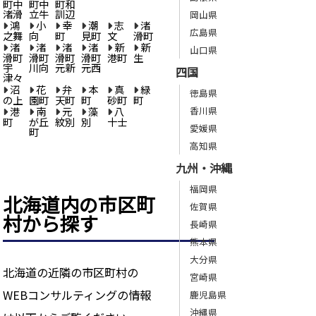
町中
町中
町和
渚滑
立牛
訓辺
岡山県
鴻
小
幸
潮
志
渚
広島県
之舞
向
町
見町
文
滑町
渚
渚
渚
渚
新
新
山口県
滑町
滑町
滑町
滑町
港町
生
宇
川向
元新
元西
四国
津々
沼
花
弁
本
真
緑
徳島県
の上
園町
天町
町
砂町
町
港
南
元
藻
八
香川県
町
が丘
紋別
別
十士
愛媛県
町
高知県
九州・沖縄
福岡県
北海道内の市区町
佐賀県
村から探す
長崎県
熊本県
大分県
北海道の近隣の市区町村の
宮崎県
WEBコンサルティングの情報
鹿児島県
沖縄県