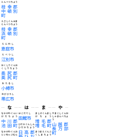
とんべつちょう
枝幸郡
中頓別
町
えさしぐんはま
とんべつちょう
枝幸郡
浜頓別
町
えにわし
恵庭市
えべつし
江別市
おくしりぐんお
くしりちょう
奥尻郡
奥尻町
おたるし
小樽市
おびひろし
帯広市
な
は
ま
や
なかがわぐんい
はこだてし
ましけぐんまし
やまこしぐんお
けだちょう
函館市
けちょう
しゃまんべちょ
中川郡
増毛郡
う
山越郡
池田町
増毛町
ひだかぐんしん
長万部
ひだかちょう
日高郡
町
なかがわぐんお
まつまえぐんふ
といねっぷむら
新ひだ
くしまちょう