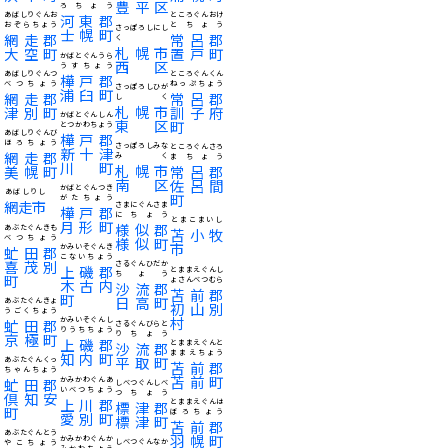
豊平区
ろちょう
あばしりぐんお
ところぐんおけ
河東郡
おぞらちょう
とちょう
さっぽろしにし
士幌町
網走郡
常呂郡
く
札幌市
大空町
置戸町
かばとぐんうら
西区
うすちょう
あばしりぐんつ
ところぐんくん
樺戸郡
べつちょう
ねっぷちょう
さっぽろしひが
浦臼町
網走郡
常呂郡
しく
札幌市
津別町
訓子府
かばとぐんしん
東区
町
とつかわちょう
あばしりぐんび
樺戸郡
ほろちょう
さっぽろしみな
ところぐんさろ
新十津
網走郡
みく
まちょう
川町
札幌市
美幌町
常呂郡
南区
佐呂間
かばとぐんつき
あばしりし
町
がたちょう
網走市
さまにぐんさま
樺戸郡
にちょう
とまこまいし
月形町
様似郡
あぶたぐんきも
苫小牧
べつちょう
様似町
市
かみいそぐんき
虻田郡
こないちょう
喜茂別
さるぐんひだか
上磯郡
とままえぐんし
ちょう
町
ょさんべつむら
木古内
沙流郡
苫前郡
町
日高町
あぶたぐんきょ
初山別
うごくちょう
村
かみいそぐんし
虻田郡
さるぐんびらと
りうちちょう
りちょう
京極町
上磯郡
とままえぐんと
沙流郡
ままえちょう
知内町
平取町
あぶたぐんくっ
苫前郡
ちゃんちょう
苫前町
かみかわぐんあ
虻田郡
しべつぐんしべ
いべつちょう
つちょう
倶知安
上川郡
とままえぐんは
標津郡
町
ぼろちょう
愛別町
標津町
苫前郡
あぶたぐんとう
羽幌町
かみかわぐんか
しべつぐんなか
やこちょう
みかわちょう