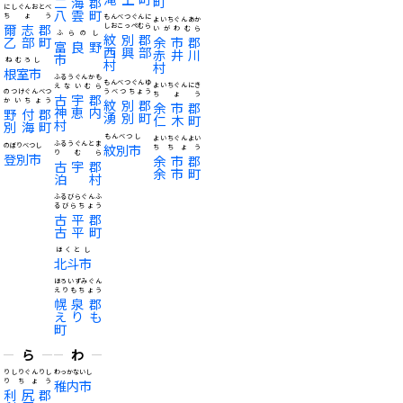
町
二海郡
にしぐんおとべ
八雲町
ちょう
もんべつぐんに
よいちぐんあか
爾志郡
しおこっぺむら
いがわむら
ふらのし
紋別郡
乙部町
余市郡
富良野
西興部
赤井川
市
ねむろし
村
村
根室市
ふるうぐんかも
もんべつぐんゆ
よいちぐんにき
えないむら
のつけぐんべつ
うべつちょう
ちょう
古宇郡
かいちょう
紋別郡
余市郡
神恵内
野付郡
湧別町
仁木町
村
別海町
もんべつし
よいちぐんよい
ふるうぐんとま
のぼりべつし
紋別市
ちちょう
りむら
登別市
余市郡
古宇郡
余市町
泊村
ふるびらぐんふ
るびらちょう
古平郡
古平町
ほくとし
北斗市
ほろいずみぐん
えりもちょう
幌泉郡
えりも
町
ら
わ
りしりぐんりし
わっかないし
りちょう
稚内市
利尻郡