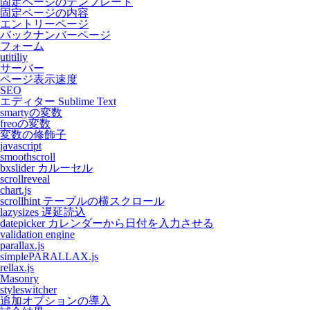
固定ページのテンプレート
固定ページの内容
エントリーページ
バックナンバーページ
フォーム
utitiliy
サーバー
ページ表示速度
SEO
エディター Sublime Text
smartyの変数
freoの変数
変数の修飾子
javascript
smoothscroll
bxslider カルーセル
scrollreveal
chart.js
scrollhint テーブルの横スクロール
lazysizes 遅延読込
datepicker カレンダーから日付を入力させる
validation engine
parallax.js
simplePARALLAX.js
rellax.js
Masonry
styleswitcher
追加オプションの導入