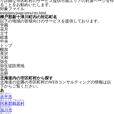
り詳細な市区町村のサービス提供可能エリアの対策ページを作
ることをお勧めいたします。
対象ファイル
templates/page/area/city.html
樺戸郡新十津川町内の対応町名
以下の地域の皆様向けのサービスを提供しております。
学園
花月
士寸
総進
中央
トップ
幌加
美沢
大和
弥生
弥生堤防用地
弥生
吉野
北海道内の市区町村から探す
北海道の近隣の市区町村のWEBコンサルティングの情報は以
下からご覧ください。
あ
あかびらし
赤平市
あかんぐんつるいむら
阿寒郡鶴居村
あさひかわし
旭川市
あしべつし