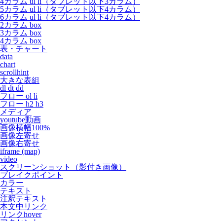
4カラム ul li（タブレット以下3カラム）
5カラム ul li（タブレット以下4カラム）
6カラム ul li（タブレット以下4カラム）
2カラム box
3カラム box
4カラム box
表・チャート
data
chart
scrollhint
大きな表組
dl dt dd
フロー ol li
フロー h2 h3
メディア
youtube動画
画像横幅100%
画像左寄せ
画像右寄せ
iframe (map)
video
スクリーンショット（影付き画像）
ブレイクポイント
カラー
テキスト
注釈テキスト
本文中リンク
リンクhover