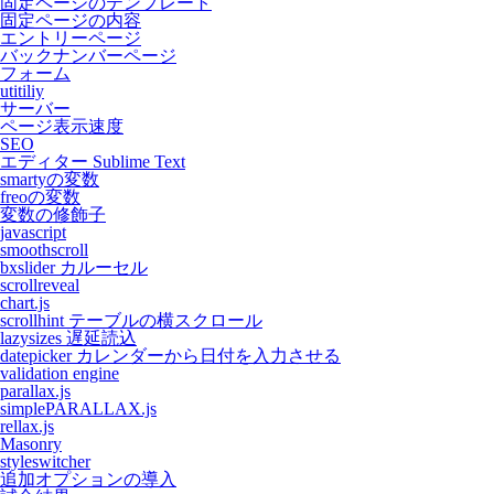
固定ページのテンプレート
固定ページの内容
エントリーページ
バックナンバーページ
フォーム
utitiliy
サーバー
ページ表示速度
SEO
エディター Sublime Text
smartyの変数
freoの変数
変数の修飾子
javascript
smoothscroll
bxslider カルーセル
scrollreveal
chart.js
scrollhint テーブルの横スクロール
lazysizes 遅延読込
datepicker カレンダーから日付を入力させる
validation engine
parallax.js
simplePARALLAX.js
rellax.js
Masonry
styleswitcher
追加オプションの導入