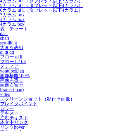
4カラム ul li（タブレット以下3カラム）
5カラム ul li（タブレット以下4カラム）
6カラム ul li（タブレット以下4カラム）
2カラム box
3カラム box
4カラム box
表・チャート
data
chart
scrollhint
大きな表組
dl dt dd
フロー ol li
フロー h2 h3
メディア
youtube動画
画像横幅100%
画像左寄せ
画像右寄せ
iframe (map)
video
スクリーンショット（影付き画像）
ブレイクポイント
カラー
テキスト
注釈テキスト
本文中リンク
リンクhover