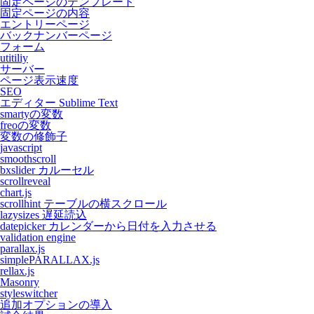
固定ページのテンプレート
固定ページの内容
エントリーページ
バックナンバーページ
フォーム
utitiliy
サーバー
ページ表示速度
SEO
エディター Sublime Text
smartyの変数
freoの変数
変数の修飾子
javascript
smoothscroll
bxslider カルーセル
scrollreveal
chart.js
scrollhint テーブルの横スクロール
lazysizes 遅延読込
datepicker カレンダーから日付を入力させる
validation engine
parallax.js
simplePARALLAX.js
rellax.js
Masonry
styleswitcher
追加オプションの導入