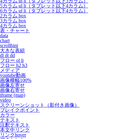
4カラム ul li（タブレット以下3カラム）
5カラム ul li（タブレット以下4カラム）
6カラム ul li（タブレット以下4カラム）
2カラム box
3カラム box
4カラム box
表・チャート
data
chart
scrollhint
大きな表組
dl dt dd
フロー ol li
フロー h2 h3
メディア
youtube動画
画像横幅100%
画像左寄せ
画像右寄せ
iframe (map)
video
スクリーンショット（影付き画像）
ブレイクポイント
カラー
テキスト
注釈テキスト
本文中リンク
リンクhover