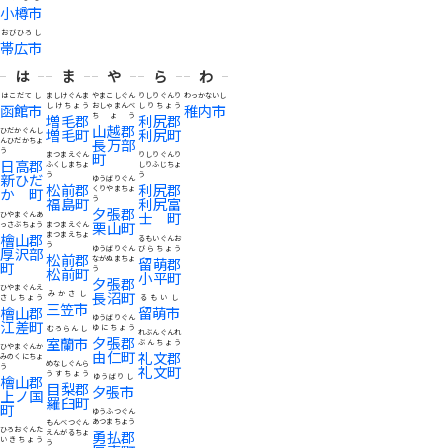
小樽市
おびひろし
帯広市
は
ま
や
ら
わ
はこだてし
ましけぐんま
やまこしぐん
りしりぐんり
わっかないし
函館市
しけちょう
おしゃまんべ
しりちょう
稚内市
増毛郡
ちょう
利尻郡
山越郡
増毛町
利尻町
ひだかぐんし
長万部
んひだかちょ
う
町
まつまえぐん
りしりぐんり
日高郡
ふくしまちょ
しりふじちょ
新ひだ
う
う
ゆうばりぐん
松前郡
利尻郡
か町
くりやまちょ
福島町
う
利尻富
夕張郡
士町
ひやまぐんあ
栗山町
っさぶちょう
まつまえぐん
檜山郡
まつまえちょ
るもいぐんお
う
厚沢部
ゆうばりぐん
びらちょう
松前郡
ながぬまちょ
留萌郡
町
松前町
う
小平町
夕張郡
ひやまぐんえ
長沼町
みかさし
さしちょう
るもいし
三笠市
檜山郡
留萌市
ゆうばりぐん
江差町
ゆにちょう
むろらんし
れぶんぐんれ
夕張郡
室蘭市
ぶんちょう
ひやまぐんか
由仁町
礼文郡
みのくにちょ
めなしぐんら
う
礼文町
うすちょう
檜山郡
ゆうばりし
目梨郡
夕張市
上ノ国
羅臼町
町
ゆうふつぐん
あつまちょう
もんべつぐん
ひろおぐんた
勇払郡
えんがるちょ
いきちょう
う