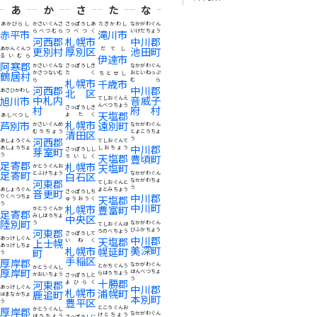
あ
か
さ
た
な
あかびらし
かさいぐんさ
さっぽろしあ
たきかわし
なかがわぐん
赤平市
らべつむら
つべつく
滝川市
いけだちょう
河西郡
札幌市
中川郡
更別村
厚別区
池田町
あかんぐんつ
だてし
るいむら
伊達市
阿寒郡
かさいぐんな
さっぽろしき
なかがわぐん
鶴居村
かさつないむ
たく
おといねっぷ
ちとせし
ら
札幌市
むら
千歳市
河西郡
中川郡
北区
あさひかわし
中札内
音威子
旭川市
てしおぐんえ
んべつちょう
村
府村
さっぽろしき
天塩郡
よたく
あしべつし
札幌市
芦別市
遠別町
かさいぐんめ
なかがわぐん
むろちょう
清田区
とよころちょ
河西郡
う
あしょろぐん
てしおぐんて
中川郡
あしょろちょ
しおちょう
芽室町
さっぽろしし
う
天塩郡
豊頃町
ろいしく
足寄郡
札幌市
天塩町
かとうぐんお
足寄町
とふけちょう
白石区
なかがわぐん
河東郡
なかがわちょ
てしおぐんと
う
あしょろぐん
よとみちょう
音更町
さっぽろしち
中川郡
りくべつちょ
天塩郡
ゅうおうく
う
中川町
札幌市
豊富町
かとうぐんか
足寄郡
みしほろちょ
中央区
陸別町
う
なかがわぐん
てしおぐんほ
河東郡
びふかちょう
ろのべちょう
さっぽろして
中川郡
あっけしぐん
天塩郡
上士幌
いねく
あっけしちょ
美深町
札幌市
幌延町
町
う
手稲区
厚岸郡
なかがわぐん
とかちぐんう
かとうぐんし
厚岸町
ほんべつちょ
らほろちょう
かおいちょう
さっぽろしと
う
十勝郡
河東郡
よひらく
中川郡
あっけしぐん
札幌市
浦幌町
鹿追町
はまなかちょ
本別町
豊平区
う
ところぐんお
厚岸郡
かとうぐんし
なかがわぐん
けとちょう
ほろちょう
さっぽろしに