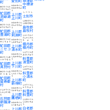
標津郡
愛別町
町
中標津
かみかわぐん
町
あぶたぐんと
かみかわちょ
うやこちょう
う
虻田郡
しべつし
上川郡
士別市
洞爺湖
上川町
町
しままきぐん
かみかわぐん
しままきむら
あぶたぐんと
けんぶちちょ
島牧郡
ようらちょう
う
島牧村
虻田郡
上川郡
豊浦町
剣淵町
しゃこたんぐ
んしゃこたん
あぶたぐんに
かみかわぐん
ちょう
せこちょう
しみずちょう
積丹郡
虻田郡
上川郡
積丹町
ニセコ
清水町
町
しゃりぐんき
かみかわぐん
よさとちょう
しもかわちょ
あぶたぐんま
斜里郡
う
っかりむら
清里町
上川郡
虻田郡
下川町
真狩村
しゃりぐんこ
しみずちょう
かみかわぐん
あぶたぐんる
斜里郡
しんとくちょ
すつむら
小清水
う
虻田郡
上川郡
町
留寿都
新得町
村
しゃりぐんし
ゃりちょう
かみかわぐん
いしかりぐん
斜里郡
たかすちょう
しんしのつむ
上川郡
斜里町
ら
鷹栖町
石狩郡
しらおいぐん
新篠津
しらおいちょ
かみかわぐん
村
う
とうまちょう
白老郡
上川郡
いしかりぐん