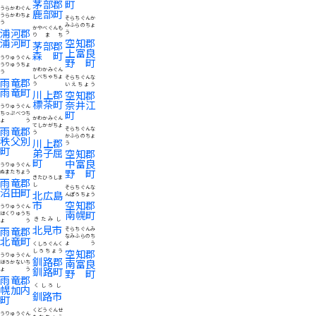
茅部郡
町
うらかわぐん
鹿部町
うらかわちょ
そらちぐんか
う
みふらのちょ
かやべぐんも
浦河郡
う
りまち
浦河町
空知郡
茅部郡
上富良
森町
うりゅうぐん
野町
うりゅうちょ
かわかみぐん
う
しべちゃちょ
そらちぐんな
雨竜郡
う
いえちょう
雨竜町
川上郡
空知郡
標茶町
奈井江
うりゅうぐん
町
ちっぷべつち
かわかみぐん
ょう
てしかがちょ
雨竜郡
そらちぐんな
う
かふらのちょ
秩父別
川上郡
う
町
弟子屈
空知郡
町
中富良
うりゅうぐん
野町
ぬまたちょう
きたひろしま
雨竜郡
し
そらちぐんな
沼田町
北広島
んぽろちょう
市
空知郡
うりゅうぐん
南幌町
ほくりゅうち
きたみし
ょう
北見市
雨竜郡
そらちぐんみ
なみふらのち
北竜町
ょう
くしろぐんく
空知郡
しろちょう
うりゅうぐん
釧路郡
南富良
ほろかないち
釧路町
ょう
野町
雨竜郡
くしろし
幌加内
釧路市
町
くどうぐんせ
うりゅうぐん