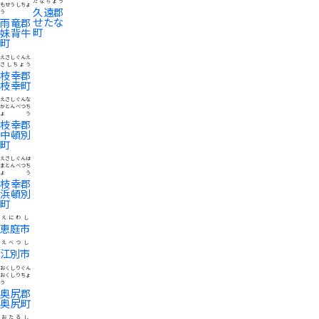
たなちょう
もせうしちょ
久遠郡
う
せたな
雨竜郡
町
妹背牛
町
えさしぐんえ
さしちょう
枝幸郡
枝幸町
えさしぐんな
かとんべつち
ょう
枝幸郡
中頓別
町
えさしぐんは
まとんべつち
ょう
枝幸郡
浜頓別
町
えにわし
恵庭市
えべつし
江別市
おくしりぐん
おくしりちょ
う
奥尻郡
奥尻町
おたるし