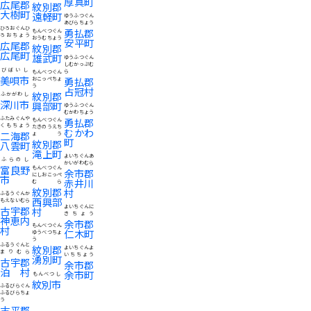
厚真町
広尾郡
紋別郡
大樹町
遠軽町
ゆうふつぐん
あびらちょう
ひろおぐんひ
勇払郡
もんべつぐん
ろおちょう
おうむちょう
安平町
広尾郡
紋別郡
広尾町
雄武町
ゆうふつぐん
しむかっぷむ
びばいし
ら
もんべつぐん
美唄市
勇払郡
おこっぺちょ
う
占冠村
紋別郡
ふかがわし
深川市
興部町
ゆうふつぐん
むかわちょう
ふたみぐんや
勇払郡
もんべつぐん
くもちょう
たきのうえち
むかわ
二海郡
ょう
町
紋別郡
八雲町
滝上町
よいちぐんあ
ふらのし
かいがわむら
富良野
もんべつぐん
余市郡
にしおこっぺ
市
赤井川
むら
紋別郡
村
ふるうぐんか
西興部
もえないむら
よいちぐんに
古宇郡
村
きちょう
神恵内
余市郡
もんべつぐん
村
仁木町
ゆうべつちょ
う
ふるうぐんと
紋別郡
よいちぐんよ
まりむら
いちちょう
湧別町
古宇郡
余市郡
泊村
余市町
もんべつし
紋別市
ふるびらぐん
ふるびらちょ
う
古平郡