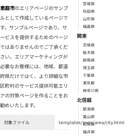
宮城県
恵庭市
のエリアページのサンプ
秋田県
ルとして作成しているページで
山形県
福島県
す。サンプルページであり、サ
関東
ービスを提供するためのページ
茨城県
ではありませんのでご了承くだ
栃木県
さい。エリアマーケティングが
群馬県
必要なお客様には、地域、都道
埼玉県
府県だけではく、より詳細な市
千葉県
東京都
区町村のサービス提供可能エリ
神奈川県
アの対策ページを作ることをお
北信越
勧めいたします。
新潟県
富山県
対象ファイル
templates/page/area/city.html
石川県
福井県