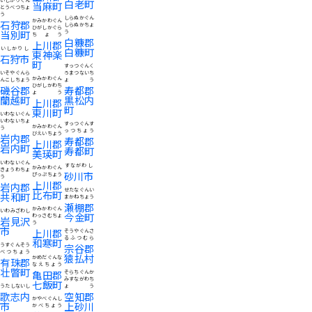
白老町
当麻町
とうべつちょ
う
しらぬかぐん
かみかわぐん
石狩郡
しらぬかちょ
ひがしかぐら
当別町
う
ちょう
白糠郡
上川郡
いしかりし
白糠町
東神楽
石狩市
町
すっつぐんく
いそやぐんら
ろまつないち
かみかわぐん
んこしちょう
ょう
ひがしかわち
磯谷郡
寿都郡
ょう
蘭越町
黒松内
上川郡
町
東川町
いわないぐん
いわないちょ
すっつぐんす
かみかわぐん
う
っつちょう
びえいちょう
岩内郡
寿都郡
上川郡
岩内町
寿都町
美瑛町
いわないぐん
すながわし
かみかわぐん
きょうわちょ
砂川市
ぴっぷちょう
う
上川郡
岩内郡
せたなぐんい
比布町
共和町
まかねちょう
瀬棚郡
かみかわぐん
いわみざわし
今金町
わっさむちょ
岩見沢
う
市
上川郡
そうやぐんさ
るふつむら
和寒町
うすぐんそう
宗谷郡
べつちょう
猿払村
かめだぐんな
有珠郡
なえちょう
壮瞥町
亀田郡
そらちぐんか
みすながわち
七飯町
うたしないし
ょう
歌志内
空知郡
かやべぐんし
市
上砂川
かべちょう