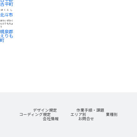
古平町
ほくとし
北斗市
ほろいずみぐ
んえりもちょ
う
幌泉郡
えりも
町
デザイン規定
作業手順・課題
コーディング規定
エリア別
業種別
会社情報
お問合せ