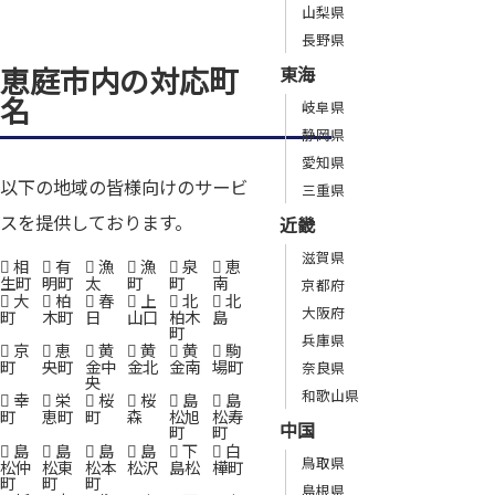
山梨県
長野県
恵庭市内の対応町
東海
名
岐阜県
静岡県
愛知県
以下の地域の皆様向けのサービ
三重県
スを提供しております。
近畿
滋賀県
相
有
漁
漁
泉
恵
生町
明町
太
町
町
南
京都府
大
柏
春
上
北
北
大阪府
町
木町
日
山口
柏木
島
町
兵庫県
京
恵
黄
黄
黄
駒
町
央町
金中
金北
金南
場町
奈良県
央
和歌山県
幸
栄
桜
桜
島
島
町
恵町
町
森
松旭
松寿
中国
町
町
島
島
島
島
下
白
鳥取県
松仲
松東
松本
松沢
島松
樺町
町
町
町
島根県