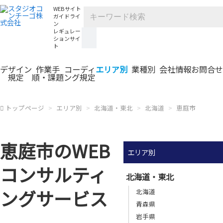
WEBサイト
ガイドライ
ン
レギュレー
ションサイ
ト
デザイン
作業手
コーディ
エリア別
業種別
会社情報
お問合せ
規定
順・課題
ング規定
トップページ
エリア別
北海道・東北
北海道
恵庭市
恵庭市のWEB
エリア別
コンサルティ
北海道・東北
ングサービス
北海道
青森県
岩手県