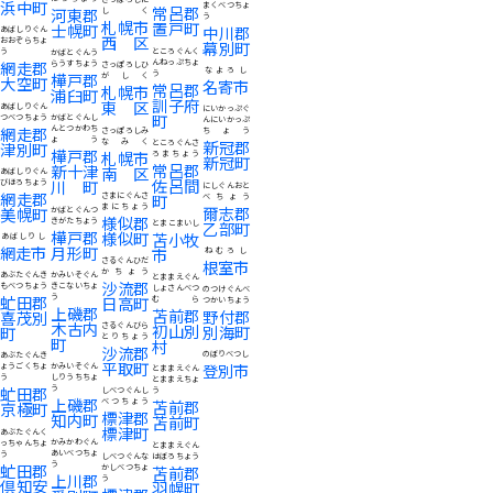
浜中町
まくべつちょ
常呂郡
河東郡
しく
う
札幌市
置戸町
士幌町
中川郡
あばしりぐん
西区
おおぞらちょ
幕別町
ところぐんく
う
かばとぐんう
んねっぷちょ
網走郡
らうすちょう
さっぽろしひ
なよろし
う
樺戸郡
がしく
大空町
名寄市
常呂郡
札幌市
浦臼町
訓子府
東区
あばしりぐん
にいかっぷぐ
町
つべつちょう
かばとぐんし
んにいかっぷ
網走郡
んとつかわち
さっぽろしみ
ちょう
ょう
なみく
新冠郡
ところぐんさ
津別町
樺戸郡
札幌市
ろまちょう
新冠町
常呂郡
新十津
南区
あばしりぐん
佐呂間
川町
びほろちょう
にしぐんおと
網走郡
さまにぐんさ
町
べちょう
まにちょう
爾志郡
美幌町
かばとぐんつ
様似郡
きがたちょう
乙部町
とまこまいし
樺戸郡
様似町
苫小牧
あばしりし
月形町
網走市
市
ねむろし
さるぐんひだ
根室市
かちょう
かみいそぐん
あぶたぐんき
とままえぐん
沙流郡
きこないちょ
もべつちょう
しょさんべつ
のつけぐんべ
う
虻田郡
日高町
むら
つかいちょう
上磯郡
苫前郡
野付郡
喜茂別
木古内
さるぐんびら
初山別
別海町
町
とりちょう
町
村
沙流郡
のぼりべつし
あぶたぐんき
平取町
登別市
かみいそぐん
ょうごくちょ
とままえぐん
しりうちちょ
う
とままえちょ
う
虻田郡
しべつぐんし
う
上磯郡
べつちょう
苫前郡
京極町
標津郡
知内町
苫前町
標津町
あぶたぐんく
かみかわぐん
っちゃんちょ
とままえぐん
あいべつちょ
う
しべつぐんな
はぼろちょう
う
虻田郡
かしべつちょ
苫前郡
上川郡
う
倶知安
羽幌町