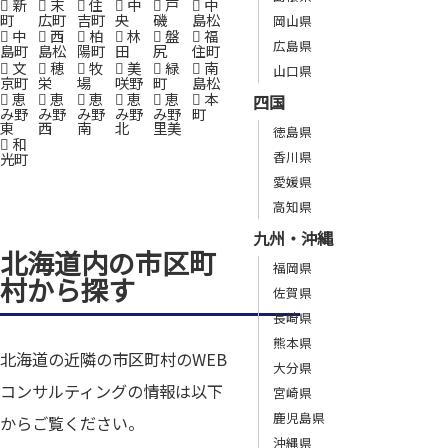
新
末
住
中
戸
中
町
広町
吉町
央
磯
島松
岡山県
中
西
柏
林
盤
福
広島県
島町
島松
陽町
田
尻
住町
文
穂
牧
美
緑
南
山口県
京町
栄
場
咲野
町
島松
恵
恵
恵
恵
恵
本
四国
み野
み野
み野
み野
み野
町
東
西
南
北
里美
徳島県
和
香川県
光町
愛媛県
高知県
九州・沖縄
北海道内の市区町
福岡県
村から探す
佐賀県
長崎県
熊本県
北海道の近隣の市区町村のWEB
大分県
コンサルティングの情報は以下
宮崎県
鹿児島県
からご覧ください。
沖縄県