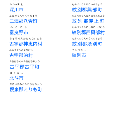
ふかがわし
もんべつぐんおこっぺちょう
深川市
紋別郡興部町
ふたみぐんやくもちょう
もんべつぐんたきのうえちょう
二海郡八雲町
紋別郡滝上町
ふらのし
もんべつぐんにしおこっぺむら
富良野市
紋別郡西興部村
ふるうぐんかもえないむら
もんべつぐんゆうべつちょう
古宇郡神恵内村
紋別郡湧別町
ふるうぐんとまりむら
もんべつし
古宇郡泊村
紋別市
ふるびらぐんふるびらちょう
古平郡古平町
ほくとし
北斗市
ほろいずみぐんえりもちょう
幌泉郡えりも町