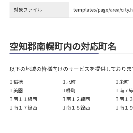
対象ファイル
templates/page/area/city.
空知郡南幌町内の対応町名
以下の地域の皆様向けのサービスを提供しておりま
稲穂
北町
栄町
美園
緑町
南７
南１１線西
南１２線西
南１
南１７線西
南１８線西
南１