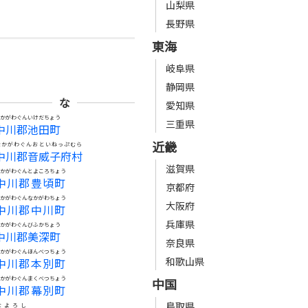
山梨県
長野県
東海
岐阜県
静岡県
な
愛知県
なかがわぐんいけだちょう
三重県
中川郡池田町
近畿
なかがわぐんおといねっぷむら
中川郡音威子府村
滋賀県
なかがわぐんとよころちょう
中川郡豊頃町
京都府
なかがわぐんなかがわちょう
大阪府
中川郡中川町
兵庫県
なかがわぐんびふかちょう
中川郡美深町
奈良県
なかがわぐんほんべつちょう
和歌山県
中川郡本別町
なかがわぐんまくべつちょう
中国
中川郡幕別町
鳥取県
なよろし