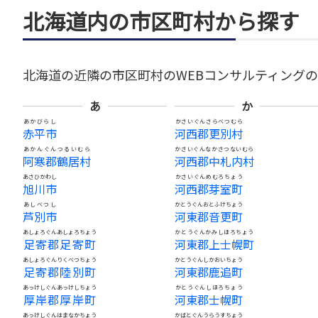
北海道内の市区町村から探す
北海道の近隣の市区町村のWEBコンサルティング
あ
か
あかびらし
かさいぐんさらべつむら
赤平市
河西郡更別村
あかんぐんつるいむら
かさいぐんなかさつないむら
阿寒郡鶴居村
河西郡中札内村
あさひかわし
かさいぐんめむろちょう
旭川市
河西郡芽室町
あしべつし
かとうぐんおとふけちょう
芦別市
河東郡音更町
あしょろぐんあしょろちょう
かとうぐんかみしほろちょう
足寄郡足寄町
河東郡上士幌町
あしょろぐんりくべつちょう
かとうぐんしかおいちょう
足寄郡陸別町
河東郡鹿追町
あっけしぐんあっけしちょう
かとうぐんしほろちょう
厚岸郡厚岸町
河東郡士幌町
あっけしぐんはまなかちょう
かばとぐんうらうすちょう