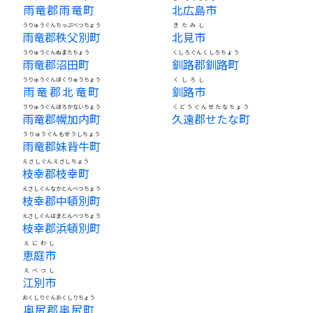
雨竜郡雨竜町
北広島市
うりゅうぐんちっぷべつちょう
きたみし
雨竜郡秩父別町
北見市
うりゅうぐんぬまたちょう
くしろぐんくしろちょう
雨竜郡沼田町
釧路郡釧路町
うりゅうぐんほくりゅうちょう
くしろし
雨竜郡北竜町
釧路市
うりゅうぐんほろかないちょう
くどうぐんせたなちょう
雨竜郡幌加内町
久遠郡せたな町
うりゅうぐんもせうしちょう
雨竜郡妹背牛町
えさしぐんえさしちょう
枝幸郡枝幸町
えさしぐんなかとんべつちょう
枝幸郡中頓別町
えさしぐんはまとんべつちょう
枝幸郡浜頓別町
えにわし
恵庭市
えべつし
江別市
おくしりぐんおくしりちょう
奥尻郡奥尻町