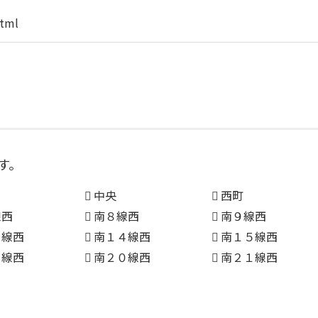
html
す。
中央
西町
線西
南８線西
南９線西
３線西
南１４線西
南１５線西
９線西
南２０線西
南２１線西