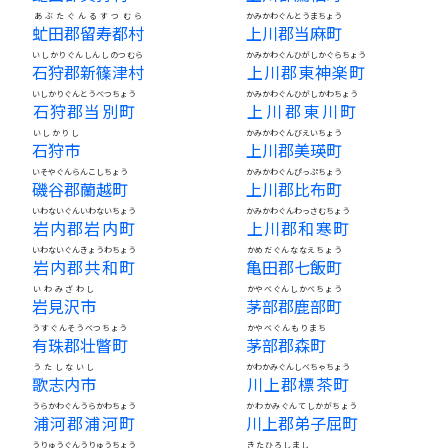
あぶたぐんるすつむら
かみかわぐんとうまちょう
虻田郡留寿都村
上川郡当麻町
いしかりぐんしんしのつむら
かみかわぐんひがしかぐらちょう
石狩郡新篠津村
上川郡東神楽町
いしかりぐんとうべつちょう
かみかわぐんひがしかわちょう
石狩郡当別町
上川郡東川町
いしかりし
かみかわぐんびえいちょう
石狩市
上川郡美瑛町
いそやぐんらんこしちょう
かみかわぐんぴっぷちょう
磯谷郡蘭越町
上川郡比布町
いわないぐんいわないちょう
かみかわぐんわっさむちょう
岩内郡岩内町
上川郡和寒町
いわないぐんきょうわちょう
かめだぐんななえちょう
岩内郡共和町
亀田郡七飯町
いわみざわし
かやべぐんしかべちょう
岩見沢市
茅部郡鹿部町
うすぐんそうべつちょう
かやべぐんもりまち
有珠郡壮瞥町
茅部郡森町
うたしないし
かわかみぐんしべちゃちょう
歌志内市
川上郡標茶町
うらかわぐんうらかわちょう
かわかみぐんてしかがちょう
浦河郡浦河町
川上郡弟子屈町
うりゅうぐんうりゅうちょう
きたひろしまし