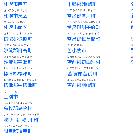
札幌市西区
十勝郡浦幌町
さっぽろしひがしく
ところぐんおけとちょう
札幌市東区
常呂郡置戸町
さっぽろしみなみく
ところぐんくんねっぷちょう
札幌市南区
常呂郡訓子府町
さまにぐんさまにちょう
ところぐんさろまちょう
様似郡様似町
常呂郡佐呂間町
さるぐんひだかちょう
とまこまいし
沙流郡日高町
苫小牧市
さるぐんびらとりちょう
とままえぐんしょさんべつむら
沙流郡平取町
苫前郡初山別村
しべつぐんしべつちょう
とままえぐんとままえちょう
標津郡標津町
苫前郡苫前町
しべつぐんなかしべつちょう
とままえぐんはぼろちょう
標津郡中標津町
苫前郡羽幌町
しべつし
士別市
しままきぐんしままきむら
島牧郡島牧村
しゃこたんぐんしゃこたんちょう
積丹郡積丹町
しゃりぐんきよさとちょう
斜里郡清里町