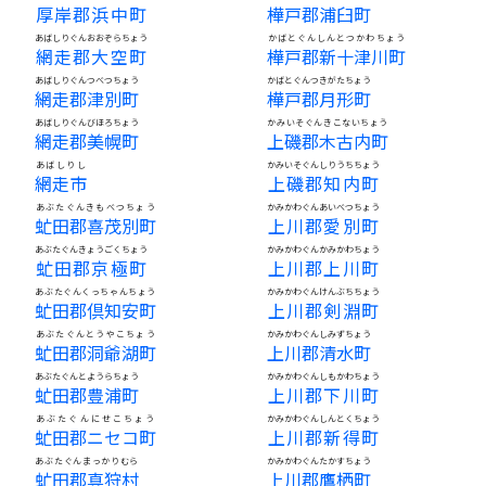
厚岸郡浜中町
樺戸郡浦臼町
あばしりぐんおおぞらちょう
かばとぐんしんとつかわちょう
網走郡大空町
樺戸郡新十津川町
あばしりぐんつべつちょう
かばとぐんつきがたちょう
網走郡津別町
樺戸郡月形町
あばしりぐんびほろちょう
かみいそぐんきこないちょう
網走郡美幌町
上磯郡木古内町
あばしりし
かみいそぐんしりうちちょう
網走市
上磯郡知内町
あぶたぐんきもべつちょう
かみかわぐんあいべつちょう
虻田郡喜茂別町
上川郡愛別町
あぶたぐんきょうごくちょう
かみかわぐんかみかわちょう
虻田郡京極町
上川郡上川町
あぶたぐんくっちゃんちょう
かみかわぐんけんぶちちょう
虻田郡倶知安町
上川郡剣淵町
あぶたぐんとうやこちょう
かみかわぐんしみずちょう
虻田郡洞爺湖町
上川郡清水町
あぶたぐんとようらちょう
かみかわぐんしもかわちょう
虻田郡豊浦町
上川郡下川町
あぶたぐんにせこちょう
かみかわぐんしんとくちょう
虻田郡ニセコ町
上川郡新得町
あぶたぐんまっかりむら
かみかわぐんたかすちょう
虻田郡真狩村
上川郡鷹栖町