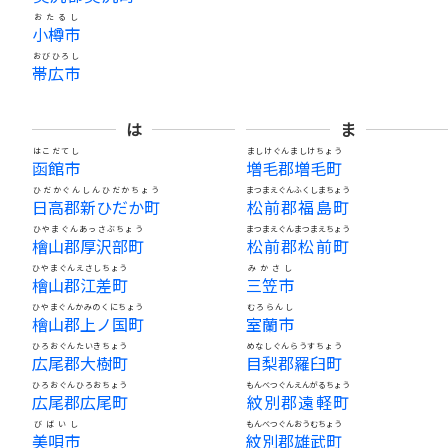
おたるし
小樽市
おびひろし
帯広市
は
ま
はこだてし
ましけぐんましけちょう
函館市
増毛郡増毛町
ひだかぐんしんひだかちょう
まつまえぐんふくしまちょう
日高郡新ひだか町
松前郡福島町
ひやまぐんあっさぶちょう
まつまえぐんまつまえちょう
檜山郡厚沢部町
松前郡松前町
ひやまぐんえさしちょう
みかさし
檜山郡江差町
三笠市
ひやまぐんかみのくにちょう
むろらんし
檜山郡上ノ国町
室蘭市
ひろおぐんたいきちょう
めなしぐんらうすちょう
広尾郡大樹町
目梨郡羅臼町
ひろおぐんひろおちょう
もんべつぐんえんがるちょう
広尾郡広尾町
紋別郡遠軽町
びばいし
もんべつぐんおうむちょう
美唄市
紋別郡雄武町