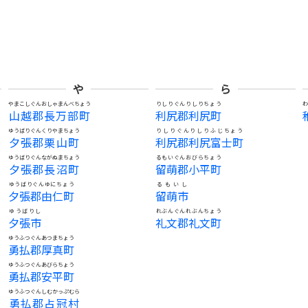
や
ら
やまこしぐんおしゃまんべちょう
りしりぐんりしりちょう
山越郡長万部町
利尻郡利尻町
ゆうばりぐんくりやまちょう
りしりぐんりしりふじちょう
夕張郡栗山町
利尻郡利尻富士町
ゆうばりぐんながぬまちょう
るもいぐんおびらちょう
夕張郡長沼町
留萌郡小平町
ゆうばりぐんゆにちょう
るもいし
夕張郡由仁町
留萌市
ゆうばりし
れぶんぐんれぶんちょう
夕張市
礼文郡礼文町
ゆうふつぐんあつまちょう
勇払郡厚真町
ゆうふつぐんあびらちょう
勇払郡安平町
ゆうふつぐんしむかっぷむら
勇払郡占冠村