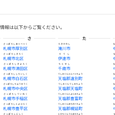
の情報は以下からご覧ください。
さ
た
さっぽろしあつべつく
たきかわし
札幌市厚別区
滝川市
さっぽろしきたく
だてし
札幌市北区
伊達市
さっぽろしきよたく
ちとせし
札幌市清田区
千歳市
さっぽろししろいしく
てしおぐんえんべつちょう
札幌市白石区
天塩郡遠別町
さっぽろしちゅうおうく
てしおぐんてしおちょう
札幌市中央区
天塩郡天塩町
さっぽろしていねく
てしおぐんとよとみちょう
札幌市手稲区
天塩郡豊富町
さっぽろしとよひらく
てしおぐんほろのべちょう
札幌市豊平区
天塩郡幌延町
さっぽろしにしく
とかちぐんうらほろちょう