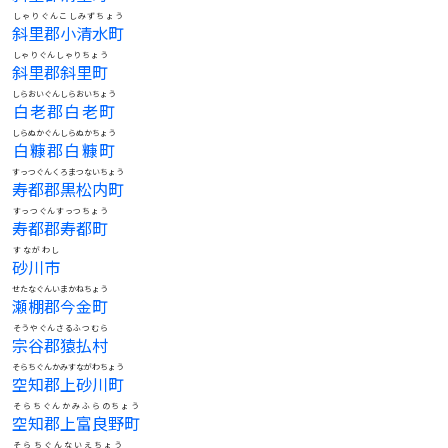
しゃりぐんこしみずちょう
斜里郡小清水町
しゃりぐんしゃりちょう
斜里郡斜里町
しらおいぐんしらおいちょう
白老郡白老町
しらぬかぐんしらぬかちょう
白糠郡白糠町
すっつぐんくろまつないちょう
寿都郡黒松内町
すっつぐんすっつちょう
寿都郡寿都町
すながわし
砂川市
せたなぐんいまかねちょう
瀬棚郡今金町
そうやぐんさるふつむら
宗谷郡猿払村
そらちぐんかみすながわちょう
空知郡上砂川町
そらちぐんかみふらのちょう
空知郡上富良野町
そらちぐんないえちょう