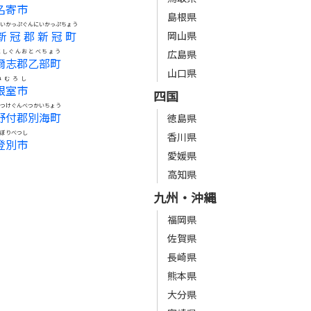
名寄市
島根県
にいかっぷぐんにいかっぷちょう
新冠郡新冠町
岡山県
にしぐんおとべちょう
広島県
爾志郡乙部町
山口県
ねむろし
根室市
四国
のつけぐんべつかいちょう
野付郡別海町
徳島県
のぼりべつし
香川県
登別市
愛媛県
高知県
九州・沖縄
福岡県
佐賀県
長崎県
熊本県
大分県