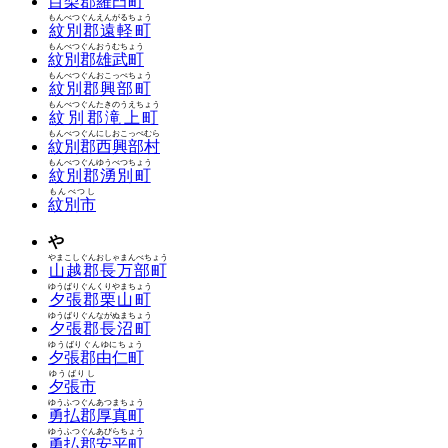
目梨郡羅臼町
もんべつぐんえんがるちょう
紋別郡遠軽町
もんべつぐんおうむちょう
紋別郡雄武町
もんべつぐんおこっぺちょう
紋別郡興部町
もんべつぐんたきのうえちょう
紋別郡滝上町
もんべつぐんにしおこっぺむら
紋別郡西興部村
もんべつぐんゆうべつちょう
紋別郡湧別町
もんべつし
紋別市
や
やまこしぐんおしゃまんべちょう
山越郡長万部町
ゆうばりぐんくりやまちょう
夕張郡栗山町
ゆうばりぐんながぬまちょう
夕張郡長沼町
ゆうばりぐんゆにちょう
夕張郡由仁町
ゆうばりし
夕張市
ゆうふつぐんあつまちょう
勇払郡厚真町
ゆうふつぐんあびらちょう
勇払郡安平町