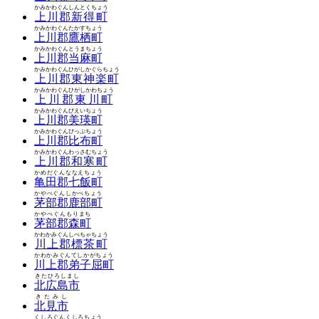
かみかわぐんしんとくちょう
上川郡新得町
かみかわぐんたかすちょう
上川郡鷹栖町
かみかわぐんとうまちょう
上川郡当麻町
かみかわぐんひがしかぐらちょう
上川郡東神楽町
かみかわぐんひがしかわちょう
上川郡東川町
かみかわぐんびえいちょう
上川郡美瑛町
かみかわぐんぴっぷちょう
上川郡比布町
かみかわぐんわっさむちょう
上川郡和寒町
かめだぐんななえちょう
亀田郡七飯町
かやべぐんしかべちょう
茅部郡鹿部町
かやべぐんもりまち
茅部郡森町
かわかみぐんしべちゃちょう
川上郡標茶町
かわかみぐんてしかがちょう
川上郡弟子屈町
きたひろしまし
北広島市
きたみし
北見市
くしろぐんくしろちょう