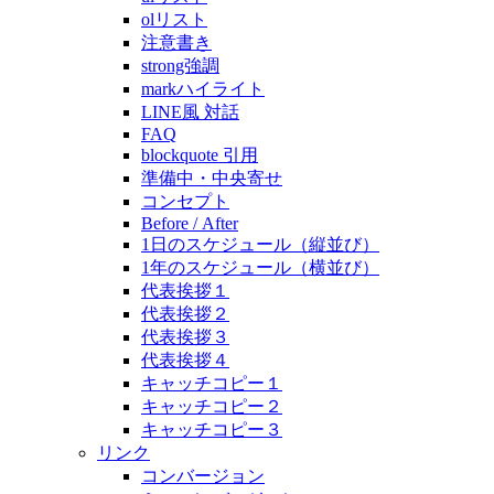
olリスト
注意書き
strong強調
markハイライト
LINE風 対話
FAQ
blockquote 引用
準備中・中央寄せ
コンセプト
Before / After
1日のスケジュール（縦並び）
1年のスケジュール（横並び）
代表挨拶１
代表挨拶２
代表挨拶３
代表挨拶４
キャッチコピー１
キャッチコピー２
キャッチコピー３
リンク
コンバージョン