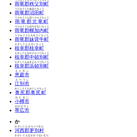
雨竜郡秩父別町
うりゅうぐんぬまたちょう
雨竜郡沼田町
うりゅうぐんほくりゅうちょう
雨竜郡北竜町
うりゅうぐんほろかないちょう
雨竜郡幌加内町
うりゅうぐんもせうしちょう
雨竜郡妹背牛町
えさしぐんえさしちょう
枝幸郡枝幸町
えさしぐんなかとんべつちょう
枝幸郡中頓別町
えさしぐんはまとんべつちょう
枝幸郡浜頓別町
えにわし
恵庭市
えべつし
江別市
おくしりぐんおくしりちょう
奥尻郡奥尻町
おたるし
小樽市
おびひろし
帯広市
か
かさいぐんさらべつむら
河西郡更別村
かさいぐんなかさつないむら