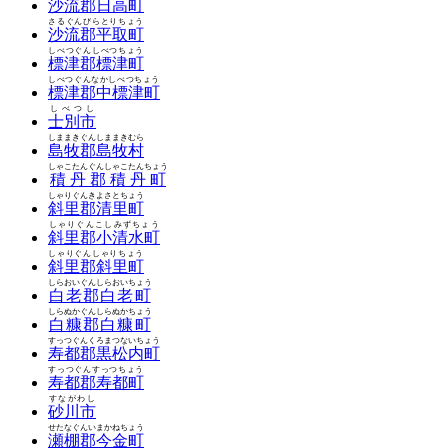
沙流郡日高町
さるぐんびらとりちょう
沙流郡平取町
しべつぐんしべつちょう
標津郡標津町
しべつぐんなかしべつちょう
標津郡中標津町
しべつし
士別市
しままきぐんしままきむら
島牧郡島牧村
しゃこたんぐんしゃこたんちょう
積丹郡積丹町
しゃりぐんきよさとちょう
斜里郡清里町
しゃりぐんこしみずちょう
斜里郡小清水町
しゃりぐんしゃりちょう
斜里郡斜里町
しらおいぐんしらおいちょう
白老郡白老町
しらぬかぐんしらぬかちょう
白糠郡白糠町
すっつぐんくろまつないちょう
寿都郡黒松内町
すっつぐんすっつちょう
寿都郡寿都町
すながわし
砂川市
せたなぐんいまかねちょう
瀬棚郡今金町