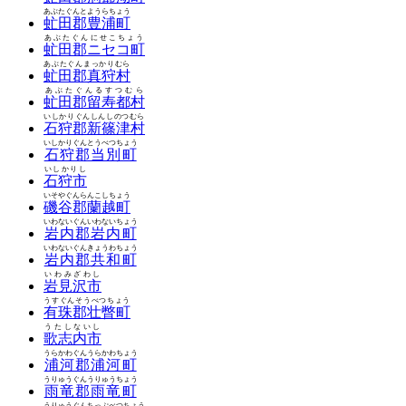
あぶたぐんとようらちょう
虻田郡豊浦町
あぶたぐんにせこちょう
虻田郡ニセコ町
あぶたぐんまっかりむら
虻田郡真狩村
あぶたぐんるすつむら
虻田郡留寿都村
いしかりぐんしんしのつむら
石狩郡新篠津村
いしかりぐんとうべつちょう
石狩郡当別町
いしかりし
石狩市
いそやぐんらんこしちょう
磯谷郡蘭越町
いわないぐんいわないちょう
岩内郡岩内町
いわないぐんきょうわちょう
岩内郡共和町
いわみざわし
岩見沢市
うすぐんそうべつちょう
有珠郡壮瞥町
うたしないし
歌志内市
うらかわぐんうらかわちょう
浦河郡浦河町
うりゅうぐんうりゅうちょう
雨竜郡雨竜町
うりゅうぐんちっぷべつちょう