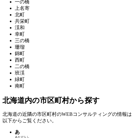
一の橋
上名寄
北町
共栄町
渓和
幸町
三の橋
珊瑠
錦町
西町
二の橋
班渓
緑町
南町
北海道内の市区町村から探す
北海道の近隣の市区町村のWEBコンサルティングの情報は
以下からご覧ください。
あ
あかびらし