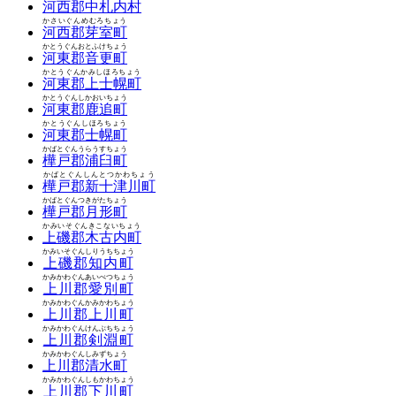
河西郡中札内村
かさいぐんめむろちょう
河西郡芽室町
かとうぐんおとふけちょう
河東郡音更町
かとうぐんかみしほろちょう
河東郡上士幌町
かとうぐんしかおいちょう
河東郡鹿追町
かとうぐんしほろちょう
河東郡士幌町
かばとぐんうらうすちょう
樺戸郡浦臼町
かばとぐんしんとつかわちょう
樺戸郡新十津川町
かばとぐんつきがたちょう
樺戸郡月形町
かみいそぐんきこないちょう
上磯郡木古内町
かみいそぐんしりうちちょう
上磯郡知内町
かみかわぐんあいべつちょう
上川郡愛別町
かみかわぐんかみかわちょう
上川郡上川町
かみかわぐんけんぶちちょう
上川郡剣淵町
かみかわぐんしみずちょう
上川郡清水町
かみかわぐんしもかわちょう
上川郡下川町