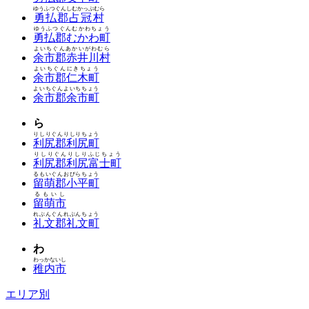
ゆうふつぐんしむかっぷむら
勇払郡占冠村
ゆうふつぐんむかわちょう
勇払郡むかわ町
よいちぐんあかいがわむら
余市郡赤井川村
よいちぐんにきちょう
余市郡仁木町
よいちぐんよいちちょう
余市郡余市町
ら
りしりぐんりしりちょう
利尻郡利尻町
りしりぐんりしりふじちょう
利尻郡利尻富士町
るもいぐんおびらちょう
留萌郡小平町
るもいし
留萌市
れぶんぐんれぶんちょう
礼文郡礼文町
わ
わっかないし
稚内市
エリア別