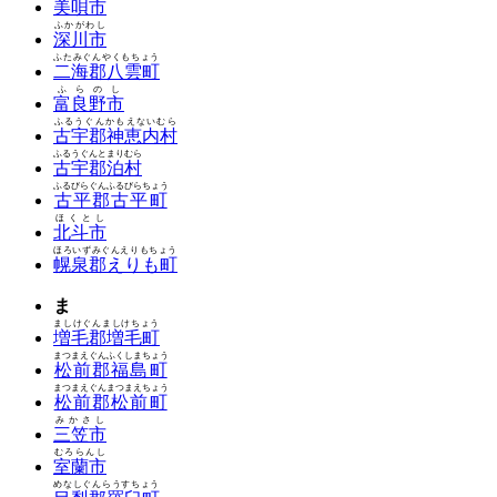
美唄市
ふかがわし
深川市
ふたみぐんやくもちょう
二海郡八雲町
ふらのし
富良野市
ふるうぐんかもえないむら
古宇郡神恵内村
ふるうぐんとまりむら
古宇郡泊村
ふるびらぐんふるびらちょう
古平郡古平町
ほくとし
北斗市
ほろいずみぐんえりもちょう
幌泉郡えりも町
ま
ましけぐんましけちょう
増毛郡増毛町
まつまえぐんふくしまちょう
松前郡福島町
まつまえぐんまつまえちょう
松前郡松前町
みかさし
三笠市
むろらんし
室蘭市
めなしぐんらうすちょう