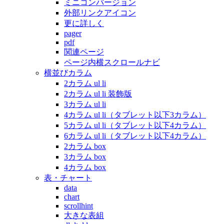
ミニコンバージョン
外部リンクアイコン
更に詳しく
pager
pdf
関連ページ
ページ内横スクロールナビ
横並びカラム
2カラム ul li
2カラム ul li 装飾版
3カラム ul li
4カラム ul li（タブレット以下3カラム）
5カラム ul li（タブレット以下4カラム）
6カラム ul li（タブレット以下4カラム）
2カラム box
3カラム box
4カラム box
表・チャート
data
chart
scrollhint
大きな表組