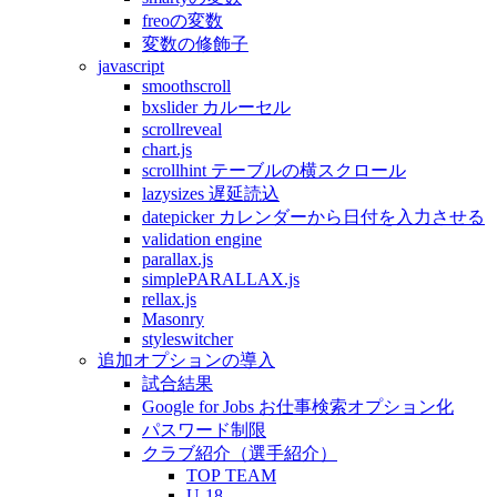
freoの変数
変数の修飾子
javascript
smoothscroll
bxslider カルーセル
scrollreveal
chart.js
scrollhint テーブルの横スクロール
lazysizes 遅延読込
datepicker カレンダーから日付を入力させる
validation engine
parallax.js
simplePARALLAX.js
rellax.js
Masonry
styleswitcher
追加オプションの導入
試合結果
Google for Jobs お仕事検索オプション化
パスワード制限
クラブ紹介（選手紹介）
TOP TEAM
U-18