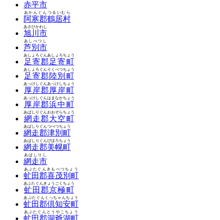
赤平市
あかんぐんつるいむら
阿寒郡鶴居村
あさひかわし
旭川市
あしべつし
芦別市
あしょろぐんあしょろちょう
足寄郡足寄町
あしょろぐんりくべつちょう
足寄郡陸別町
あっけしぐんあっけしちょう
厚岸郡厚岸町
あっけしぐんはまなかちょう
厚岸郡浜中町
あばしりぐんおおぞらちょう
網走郡大空町
あばしりぐんつべつちょう
網走郡津別町
あばしりぐんびほろちょう
網走郡美幌町
あばしりし
網走市
あぶたぐんきもべつちょう
虻田郡喜茂別町
あぶたぐんきょうごくちょう
虻田郡京極町
あぶたぐんくっちゃんちょう
虻田郡倶知安町
あぶたぐんとうやこちょう
虻田郡洞爺湖町