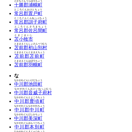
とかちぐんうらほろちょう
十勝郡浦幌町
ところぐんおけとちょう
常呂郡置戸町
ところぐんくんねっぷちょう
常呂郡訓子府町
ところぐんさろまちょう
常呂郡佐呂間町
とまこまいし
苫小牧市
とままえぐんしょさんべつむら
苫前郡初山別村
とままえぐんとままえちょう
苫前郡苫前町
とままえぐんはぼろちょう
苫前郡羽幌町
な
なかがわぐんいけだちょう
中川郡池田町
なかがわぐんおといねっぷむら
中川郡音威子府村
なかがわぐんとよころちょう
中川郡豊頃町
なかがわぐんなかがわちょう
中川郡中川町
なかがわぐんびふかちょう
中川郡美深町
なかがわぐんほんべつちょう
中川郡本別町
なかがわぐんまくべつちょう