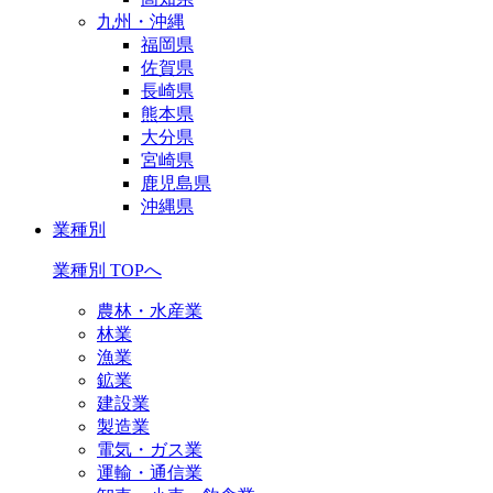
九州・沖縄
福岡県
佐賀県
長崎県
熊本県
大分県
宮崎県
鹿児島県
沖縄県
業種別
業種別 TOPへ
農林・水産業
林業
漁業
鉱業
建設業
製造業
電気・ガス業
運輸・通信業