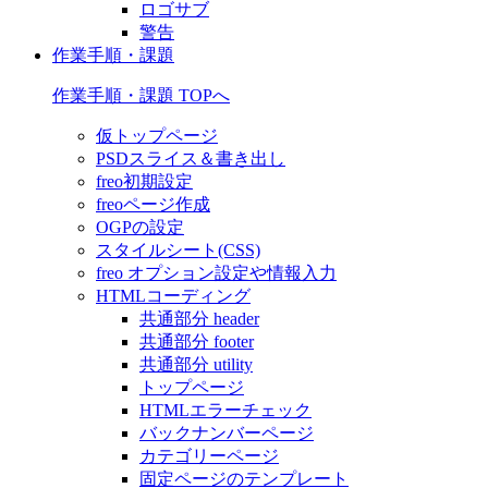
ロゴサブ
警告
作業手順・課題
作業手順・課題 TOPへ
仮トップページ
PSDスライス＆書き出し
freo初期設定
freoページ作成
OGPの設定
スタイルシート(CSS)
freo オプション設定や情報入力
HTMLコーディング
共通部分 header
共通部分 footer
共通部分 utility
トップページ
HTMLエラーチェック
バックナンバーページ
カテゴリーページ
固定ページのテンプレート