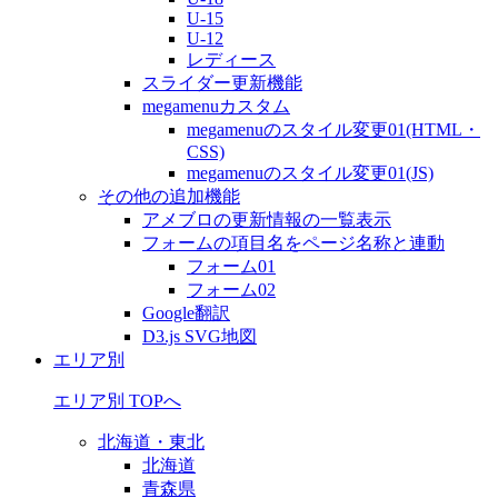
U-15
U-12
レディース
スライダー更新機能
megamenuカスタム
megamenuのスタイル変更01(HTML・
CSS)
megamenuのスタイル変更01(JS)
その他の追加機能
アメブロの更新情報の一覧表示
フォームの項目名をページ名称と連動
フォーム01
フォーム02
Google翻訳
D3.js SVG地図
エリア別
エリア別 TOPへ
北海道・東北
北海道
青森県