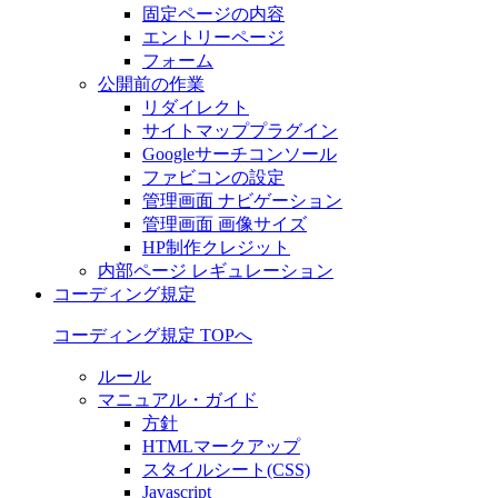
固定ページの内容
エントリーページ
フォーム
公開前の作業
リダイレクト
サイトマッププラグイン
Googleサーチコンソール
ファビコンの設定
管理画面 ナビゲーション
管理画面 画像サイズ
HP制作クレジット
内部ページ レギュレーション
コーディング規定
コーディング規定 TOPへ
ルール
マニュアル・ガイド
方針
HTMLマークアップ
スタイルシート(CSS)
Javascript