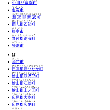
中川郡幕別町
なよろし
名寄市
にいかっぷぐんにいかっぷちょう
新冠郡新冠町
にしぐんおとべちょう
爾志郡乙部町
ねむろし
根室市
のつけぐんべつかいちょう
野付郡別海町
のぼりべつし
登別市
は
はこだてし
函館市
ひだかぐんしんひだかちょう
日高郡新ひだか町
ひやまぐんあっさぶちょう
檜山郡厚沢部町
ひやまぐんえさしちょう
檜山郡江差町
ひやまぐんかみのくにちょう
檜山郡上ノ国町
ひろおぐんたいきちょう
広尾郡大樹町
ひろおぐんひろおちょう
広尾郡広尾町
びばいし