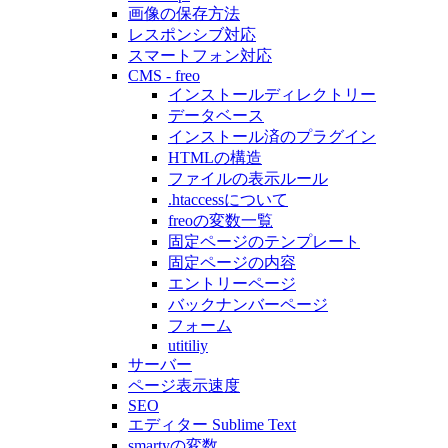
画像の保存方法
レスポンシブ対応
スマートフォン対応
CMS - freo
インストールディレクトリー
データベース
インストール済のプラグイン
HTMLの構造
ファイルの表示ルール
.htaccessについて
freoの変数一覧
固定ページのテンプレート
固定ページの内容
エントリーページ
バックナンバーページ
フォーム
utitiliy
サーバー
ページ表示速度
SEO
エディター Sublime Text
smartyの変数