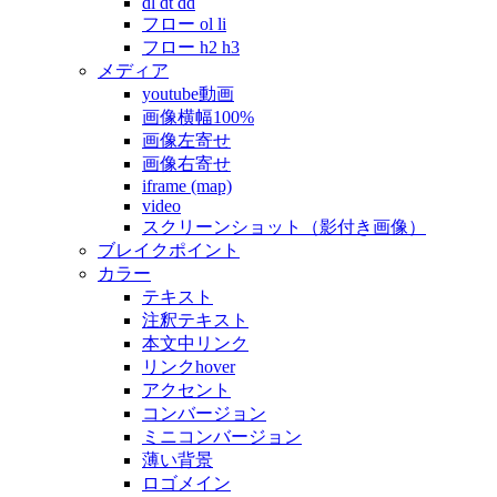
dl dt dd
フロー ol li
フロー h2 h3
メディア
youtube動画
画像横幅100%
画像左寄せ
画像右寄せ
iframe (map)
video
スクリーンショット（影付き画像）
ブレイクポイント
カラー
テキスト
注釈テキスト
本文中リンク
リンクhover
アクセント
コンバージョン
ミニコンバージョン
薄い背景
ロゴメイン