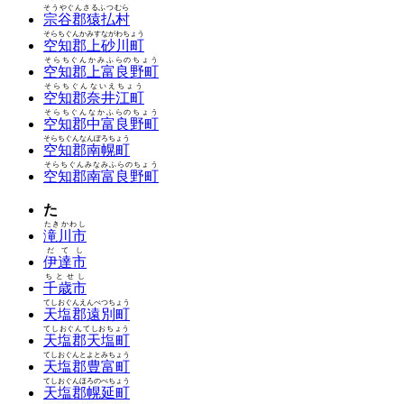
そうやぐんさるふつむら
宗谷郡猿払村
そらちぐんかみすながわちょう
空知郡上砂川町
そらちぐんかみふらのちょう
空知郡上富良野町
そらちぐんないえちょう
空知郡奈井江町
そらちぐんなかふらのちょう
空知郡中富良野町
そらちぐんなんぽろちょう
空知郡南幌町
そらちぐんみなみふらのちょう
空知郡南富良野町
た
たきかわし
滝川市
だてし
伊達市
ちとせし
千歳市
てしおぐんえんべつちょう
天塩郡遠別町
てしおぐんてしおちょう
天塩郡天塩町
てしおぐんとよとみちょう
天塩郡豊富町
てしおぐんほろのべちょう
天塩郡幌延町